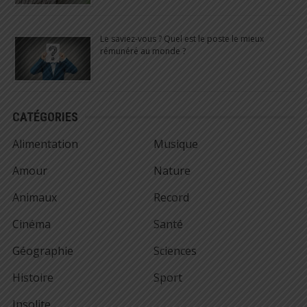
Le saviez-vous ? Quel est le poste le mieux
rémunéré au monde ?
CATÉGORIES
Alimentation
Musique
Amour
Nature
Animaux
Record
Cinéma
Santé
Géographie
Sciences
Histoire
Sport
Insolite