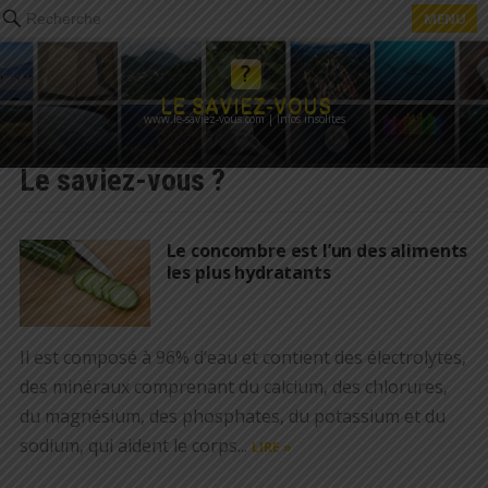
MENU
Recherche
www.le-saviez-vous.com | Infos insolites
Le saviez-vous ?
Le concombre est l’un des aliments
les plus hydratants
Il est composé à 96% d’eau et contient des électrolytes,
des minéraux comprenant du calcium, des chlorures,
du magnésium, des phosphates, du potassium et du
sodium, qui aident le corps...
LIRE »