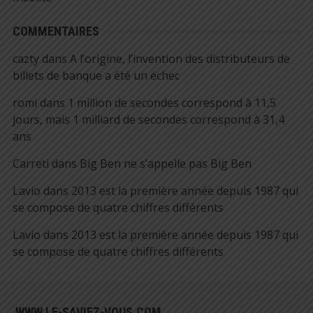
COMMENTAIRES
cazty
dans
A l’origine, l’invention des distributeurs de
billets de banque a été un échec
romi
dans
1 million de secondes correspond à 11,5
jours, mais 1 milliard de secondes correspond à 31,4
ans
Carreti
dans
Big Ben ne s’appelle pas Big Ben
Lavio
dans
2013 est la première année depuis 1987 qui
se compose de quatre chiffres différents
Lavio
dans
2013 est la première année depuis 1987 qui
se compose de quatre chiffres différents
WWW.LE-SAVIEZ-VOUS.COM