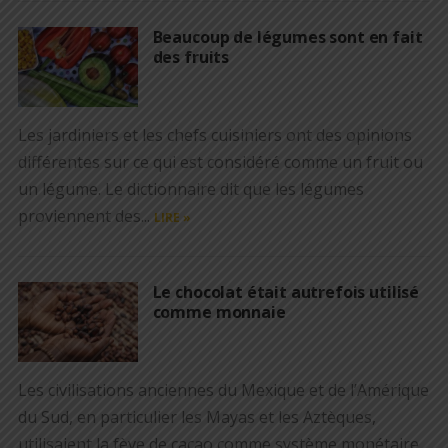
Beaucoup de légumes sont en fait
des fruits
Les jardiniers et les chefs cuisiniers ont des opinions
différentes sur ce qui est considéré comme un fruit ou
un légume. Le dictionnaire dit que les légumes
proviennent des...
LIRE »
Le chocolat était autrefois utilisé
comme monnaie
Les civilisations anciennes du Mexique et de l’Amérique
du Sud, en particulier les Mayas et les Aztèques,
utilisaient la fève de cacao comme système monétaire.