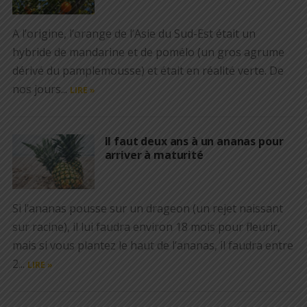
A l’origine, l’orange de l’Asie du Sud-Est était un
hybride de mandarine et de pomélo (un gros agrume
dérivé du pamplemousse) et était en réalité verte. De
nos jours...
LIRE »
Il faut deux ans à un ananas pour
arriver à maturité
Si l’ananas pousse sur un drageon (un rejet naissant
sur racine), il lui faudra environ 18 mois pour fleurir,
mais si vous plantez le haut de l’ananas, il faudra entre
2...
LIRE »