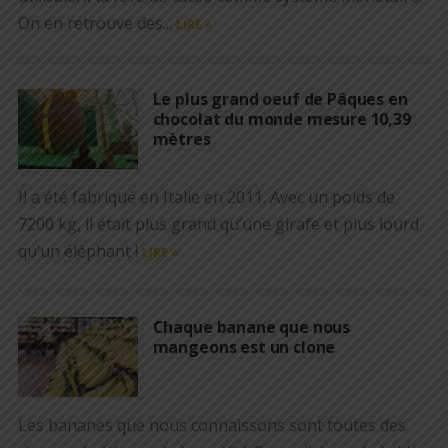
On en retrouve des...
LIRE »
Le plus grand oeuf de Pâques en
chocolat du monde mesure 10,39
mètres
Il a été fabriqué en Italie en 2011. Avec un poids de
7200 kg, il était plus grand qu’une girafe et plus lourd
qu’un éléphant !
LIRE »
Chaque banane que nous
mangeons est un clone
Les bananes que nous connaissons sont toutes des