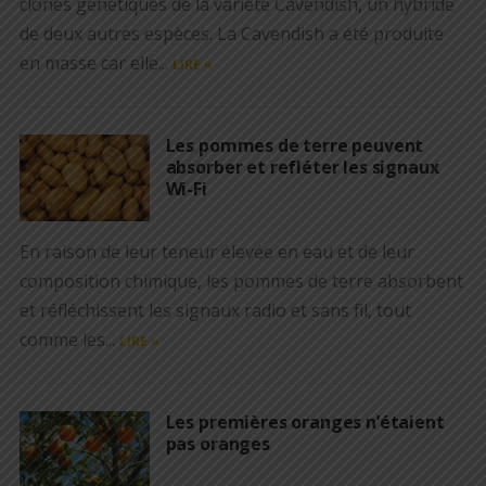
clones génétiques de la variété Cavendish, un hybride
de deux autres espèces. La Cavendish a été produite
en masse car elle...
LIRE »
Les pommes de terre peuvent
absorber et refléter les signaux
Wi-Fi
En raison de leur teneur élevée en eau et de leur
composition chimique, les pommes de terre absorbent
et réfléchissent les signaux radio et sans fil, tout
comme les...
LIRE »
Les premières oranges n’étaient
pas oranges