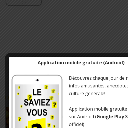
Application mobile gratuite (Android)
Découvrez chaque jour de 
infos amusantes, anecdotes 
culture générale!
LE SAVIEZ-VOUS ?
Les pommes de supermarché peuvent avoir plus
Application mobile gratuite
d’un an
sur Android (
Google Play 
officiel)