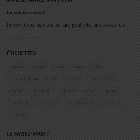
Le saviez-vous ?
Informations insolites, culture générale, anecdotes fun !
Toutes les infos insolites
ÉTIQUETTES
arbre
argent
chat
chien
choc
corps humain
eau
espace
faux
fruit
heure
incroyable
langue
mer
monde
nouveau
nouvel an
pas de chance
vitesse
voyage
LE SAVIEZ-VOUS ?