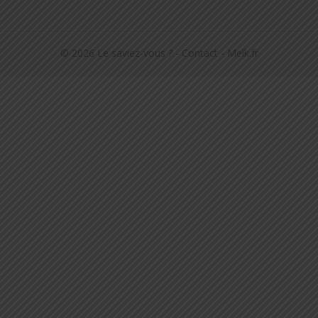
© 2026
Le saviez-vous ?
-
Contact
-
Melk.fr