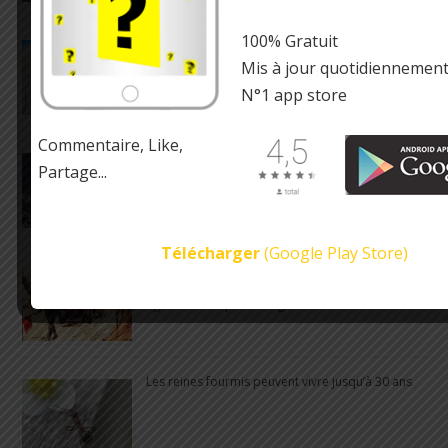
100% Gratuit
Un mouvement artistique s’appelle
l’Accidentalisme
Mis à jour quotidiennemen
N°1 app store
Commentaire, Like,
Les requins sont sur Terre depuis près de 450
Partage...
millions d’années
Télécharger
(Google Play Store)
Au début de l’ère automobile en Angleterre,
chaque véhicule devait être précédé d’un homme
agitant un drapeau rouge
Les reines fourmis peuvent vivre jusqu’à 30 ans