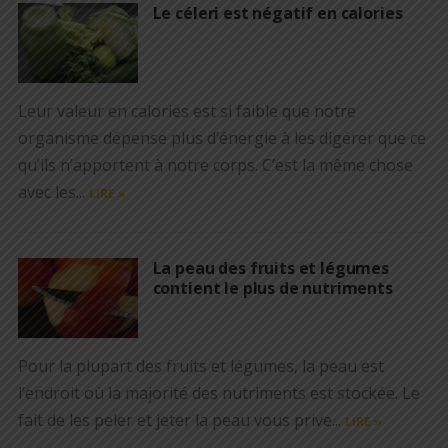
Le céleri est négatif en calories
Leur valeur en calories est si faible que notre
organisme dépense plus d’énergie à les digérer que ce
qu’ils n’apportent à notre corps. C’est la même chose
avec les...
LIRE »
La peau des fruits et légumes
contient le plus de nutriments
Pour la plupart des fruits et légumes, la peau est
l’endroit où la majorité des nutriments est stockée. Le
fait de les peler et jeter la peau vous prive...
LIRE »