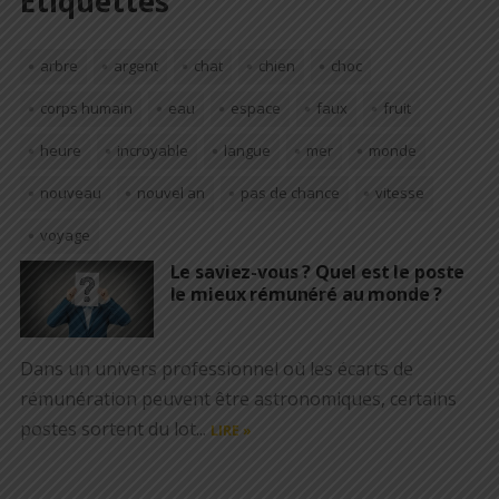
Étiquettes
arbre
argent
chat
chien
choc
corps humain
eau
espace
faux
fruit
heure
incroyable
langue
mer
monde
nouveau
nouvel an
pas de chance
vitesse
voyage
Le saviez-vous ? Quel est le poste
le mieux rémunéré au monde ?
Dans un univers professionnel où les écarts de
rémunération peuvent être astronomiques, certains
postes sortent du lot...
LIRE »