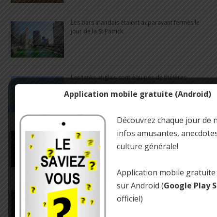
Les bars irlandais étaient auparavant fermés le
jour de la St Patrick
Les tanks anglais sont équipés de théières
Application mobile gratuite (Android)
Découvrez chaque jour de 
infos amusantes, anecdotes 
100 000 réactions chimiques se produisent dans
le cerveau humain chaque seconde
culture générale!
Application mobile gratuite
sur Android (
Google Play 
Le saviez-vous ? Quel est le poste le mieux
officiel)
rémunéré au monde ?