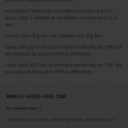
romi
dans
1 million de secondes correspond à 11,5
jours, mais 1 milliard de secondes correspond à 31,4
ans
Carreti
dans
Big Ben ne s’appelle pas Big Ben
Lavio
dans
2013 est la première année depuis 1987 qui
se compose de quatre chiffres différents
Lavio
dans
2013 est la première année depuis 1987 qui
se compose de quatre chiffres différents
WWW.LE-SAVIEZ-VOUS.COM
Le saviez-vous ?
Informations insolites, culture générale, anecdotes fun !