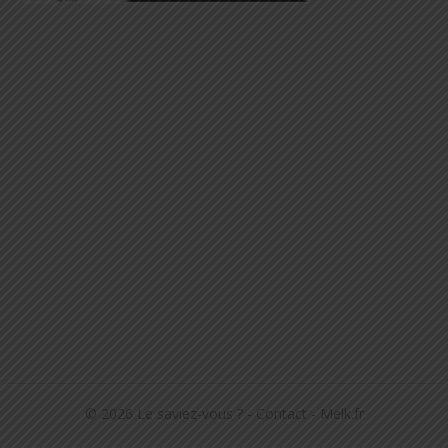
© 2026
Le saviez-vous ?
-
Contact
-
Melk.fr