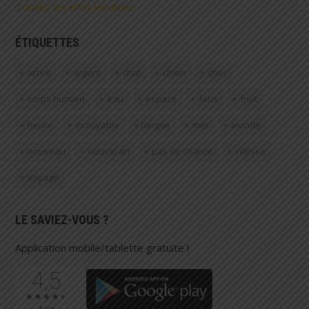
Toutes les infos insolites
ÉTIQUETTES
arbre
argent
chat
chien
choc
corps humain
eau
espace
faux
fruit
heure
incroyable
langue
mer
monde
nouveau
nouvel an
pas de chance
vitesse
voyage
LE SAVIEZ-VOUS ?
Application mobile/tablette gratuite !