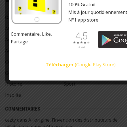
100% Gratuit
Mis à jour quotidiennemen
CATÉGORIES
N°1 app store
Alimentation
Musique
Commentaire, Like,
Amour
Nature
Partage...
Animaux
Record
Cinéma
Santé
Télécharger
(Google Play Store)
Géographie
Sciences
Histoire
Sport
Insolite
COMMENTAIRES
cazty
dans
A l’origine, l’invention des distributeurs de
billets de banque a été un échec