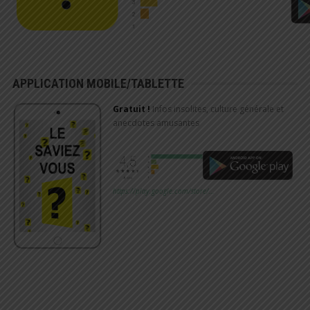
APPLICATION MOBILE/TABLETTE
Gratuit !
Infos insolites, culture générale et
anecdotes amusantes
https://play.google.com/store/…