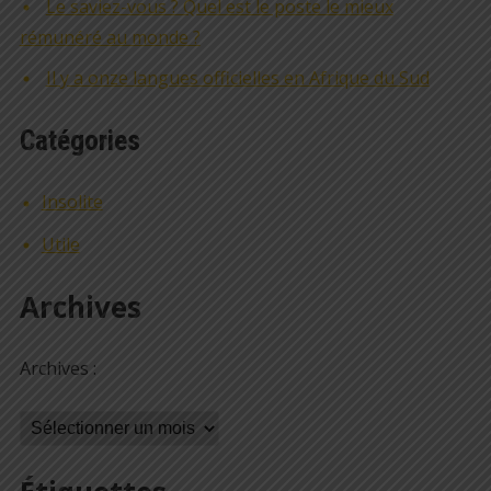
Le saviez-vous ? Quel est le poste le mieux
rémunéré au monde ?
Il y a onze langues officielles en Afrique du Sud
Catégories
Insolite
Utile
Archives
Archives :
Archives