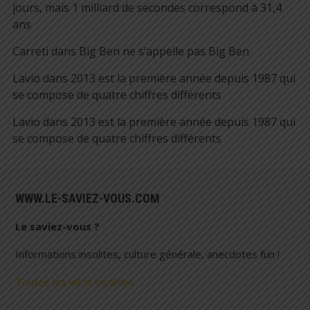
jours, mais 1 milliard de secondes correspond à 31,4
ans
Carreti
dans
Big Ben ne s’appelle pas Big Ben
Lavio
dans
2013 est la première année depuis 1987 qui
se compose de quatre chiffres différents
Lavio
dans
2013 est la première année depuis 1987 qui
se compose de quatre chiffres différents
WWW.LE-SAVIEZ-VOUS.COM
Le saviez-vous ?
Informations insolites, culture générale, anecdotes fun !
Toutes les infos insolites