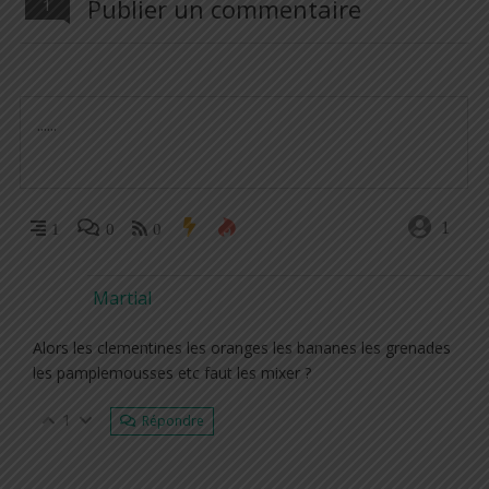
Publier un commentaire
1
1
1
0
0
Martial
Alors les clementines les oranges les bananes les grenades
les pamplemousses etc faut les mixer ?
1
Répondre