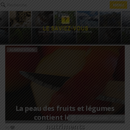
MENU
Recherche
www.le-saviez-vous.com | Infos insolites
ALIMENTATION
La peau des fruits et légumes
contient le plus de
CC0 Domaine public - Pxhere
nutriments
80