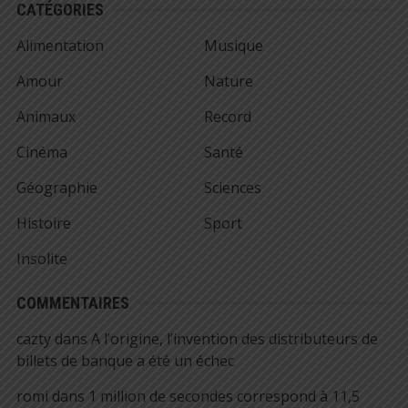
CATÉGORIES
Alimentation
Musique
Amour
Nature
Animaux
Record
Cinéma
Santé
Géographie
Sciences
Histoire
Sport
Insolite
COMMENTAIRES
cazty
dans
A l’origine, l’invention des distributeurs de
billets de banque a été un échec
romi
dans
1 million de secondes correspond à 11,5