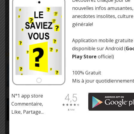
nouvelles infos amusantes,
anecdotes insolites, culture
générale!
Application mobile gratuite
disponible sur Android (
Go
LE SAVIEZ-VOUS ?
Play Store
officiel)
Les tanks anglais sont équipés de théières
100% Gratuit
Mis à jour quotidiennemen
N°1 app store
100 000 réactions chimiques se produisent dans
Commentaire,
le cerveau humain chaque seconde
Like, Partage...
Une tarentule peut vivre sans nourriture pendant