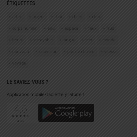
ÉTIQUETTES
arbre
argent
chat
chien
choc
corps humain
eau
espace
faux
fruit
heure
incroyable
langue
mer
monde
nouveau
nouvel an
pas de chance
vitesse
voyage
LE SAVIEZ-VOUS ?
Application mobile/tablette gratuite !