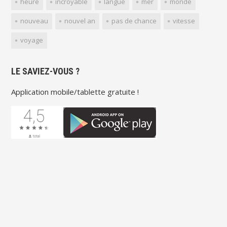
heure
incroyable
langue
mer
monde
nouveau
nouvel an
pas de chance
vitesse
voyage
LE SAVIEZ-VOUS ?
Application mobile/tablette gratuite !