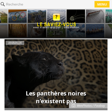
MENU
Recherche
www.le-saviez-vous.com | Infos insolites
ANIMAUX
Les panthères noires
n’existent pas
WenPhotos / Pixabay