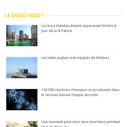
Mis à jour quotidiennemen
LE SAVIEZ-VOUS ?
N°1 app store
Commentaire,
Les bars irlandais étaient auparavant fermés le
jour de la St Patrick
Like, Partage...
Télécharger
(Google Play Store)
Les tanks anglais sont équipés de théières
100 000 réactions chimiques se produisent dans
le cerveau humain chaque seconde
Une tarentule peut vivre sans nourriture pendant
plus de deux ans