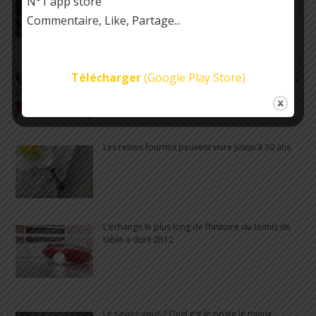
N°1 app store
millions d’années
Commentaire, Like, Partage...
Au début de l’ère automobile en Angleterre,
Télécharger
(Google Play Store)
chaque véhicule devait être précédé d’un homme
agitant un drapeau rouge
Les reines fourmis peuvent vivre jusqu’à 30 ans
L’échange le plus long de l’histoire du tennis de
table a duré 2h12
Le saviez-vous ? Quel est le poste le mieux