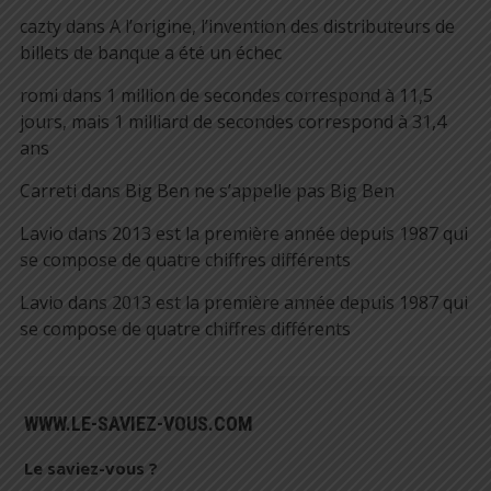
cazty
dans
A l’origine, l’invention des distributeurs de
billets de banque a été un échec
romi
dans
1 million de secondes correspond à 11,5
jours, mais 1 milliard de secondes correspond à 31,4
ans
Carreti
dans
Big Ben ne s’appelle pas Big Ben
Lavio
dans
2013 est la première année depuis 1987 qui
se compose de quatre chiffres différents
Lavio
dans
2013 est la première année depuis 1987 qui
se compose de quatre chiffres différents
WWW.LE-SAVIEZ-VOUS.COM
Le saviez-vous ?