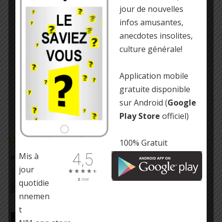
jour de nouvelles
infos amusantes,
anecdotes insolites,
culture générale!
Application mobile
gratuite disponible
sur Android (
Google
Play Store
officiel)
LE SAVIEZ-VOUS ?
100% Gratuit
Mis à
Un mouvement artistique s’appelle
l’Accidentalisme
jour
quotidie
nnemen
t
Les requins sont sur Terre depuis près de 450