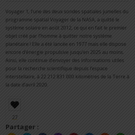
Voyager 1, l’une des deux sondes spatiales jumelles du
programme spatial Voyager de la NASA, a quitté le
système solaire en août 2012, ce qui en fait le premier
objet créé par l’homme à quitter notre système
planétaire ! Elle a été lancée en 1977 mais elle dispose
encore d’énergie propulsive jusqu’en 2025 au moins.
Ainsi, elle continue d’envoyer des informations utiles
pour la recherche scientifique depuis l’espace
interstellaire, à 22 212 831 000 kilomètres de la Terre à
la date d’avril 2020.
Partager :