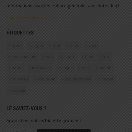
Informations insolites, culture générale, anecdotes fun !
Toutes les infos insolites
ÉTIQUETTES
arbre
argent
chat
chien
choc
corps humain
eau
espace
faux
fruit
heure
incroyable
langue
mer
monde
nouveau
nouvel an
pas de chance
vitesse
voyage
LE SAVIEZ-VOUS ?
Application mobile/tablette gratuite !