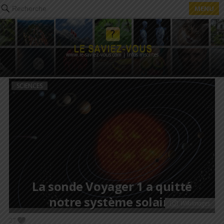
MENU
Recherche
www.le-saviez-vous.com | Infos insolites
SCIENCES
La sonde Voyager 1 a quitté
notre système solaire
WikiImages
27