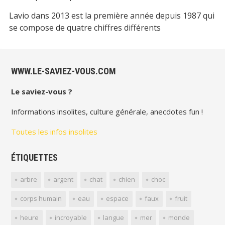
Lavio
dans
2013 est la première année depuis 1987 qui
se compose de quatre chiffres différents
WWW.LE-SAVIEZ-VOUS.COM
Le saviez-vous ?
Informations insolites, culture générale, anecdotes fun !
Toutes les infos insolites
ÉTIQUETTES
arbre
argent
chat
chien
choc
corps humain
eau
espace
faux
fruit
heure
incroyable
langue
mer
monde