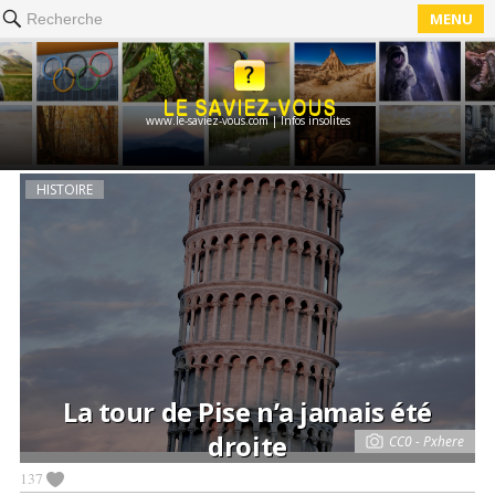
MENU
Recherche
www.le-saviez-vous.com | Infos insolites
HISTOIRE
La tour de Pise n’a jamais été
droite
CC0 - Pxhere
137