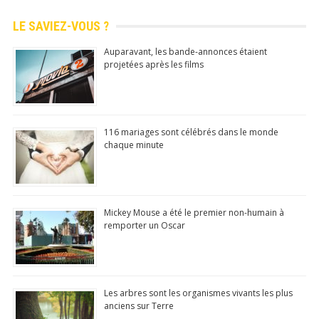
quotidie
LE SAVIEZ-VOUS ?
nnemen
Auparavant, les bande-annonces étaient
t
projetées après les films
N°1 app store
Commentaire, Like, Partage...
116 mariages sont célébrés dans le monde
chaque minute
Télécharger
(Google Play Store)
Mickey Mouse a été le premier non-humain à
remporter un Oscar
Les arbres sont les organismes vivants les plus
anciens sur Terre