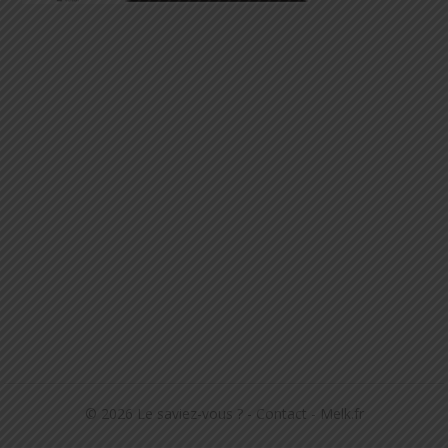
© 2026
Le saviez-vous ?
-
Contact
-
Melk.fr