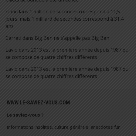
romi
dans
1 million de secondes correspond à 11,5
jours, mais 1 milliard de secondes correspond à 31,4
ans
Carreti
dans
Big Ben ne s’appelle pas Big Ben
Lavio
dans
2013 est la première année depuis 1987 qui
se compose de quatre chiffres différents
Lavio
dans
2013 est la première année depuis 1987 qui
se compose de quatre chiffres différents
WWW.LE-SAVIEZ-VOUS.COM
Le saviez-vous ?
Informations insolites, culture générale, anecdotes fun !