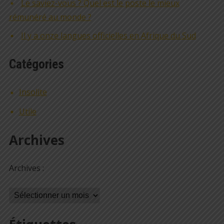
Le saviez-vous ? Quel est le poste le mieux
rémunéré au monde ?
Il y a onze langues officielles en Afrique du Sud
Catégories
Insolite
Utile
Archives
Archives :
Archives