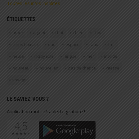
Toutes les infos insolites
ÉTIQUETTES
arbre
argent
chat
chien
choc
corps humain
eau
espace
faux
fruit
heure
incroyable
langue
mer
monde
nouveau
nouvel an
pas de chance
vitesse
voyage
LE SAVIEZ-VOUS ?
Application mobile/tablette gratuite !