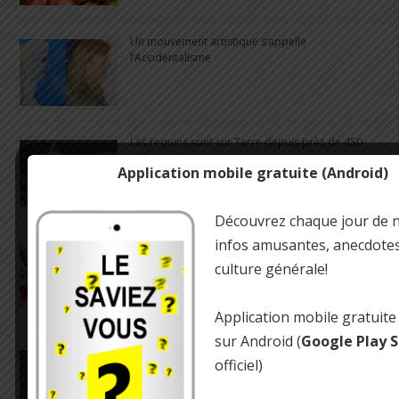
Un mouvement artistique s’appelle
l’Accidentalisme
Les requins sont sur Terre depuis près de 450
millions d’années
Application mobile gratuite (Android)
Découvrez chaque jour de 
infos amusantes, anecdotes 
Au début de l’ère automobile en Angleterre,
chaque véhicule devait être précédé d’un homme
culture générale!
agitant un drapeau rouge
Application mobile gratuite
sur Android (
Google Play 
Le saviez-vous ? Quel est le poste le mieux
officiel)
rémunéré au monde ?