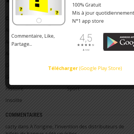
100% Gratuit
Mis à jour quotidiennemen
CATÉGORIES
N°1 app store
Alimentation
Musique
Commentaire, Like,
Amour
Nature
Partage...
Animaux
Record
Cinéma
Santé
Télécharger
(Google Play Store)
Géographie
Sciences
Histoire
Sport
Insolite
COMMENTAIRES
cazty
dans
A l’origine, l’invention des distributeurs de
billets de banque a été un échec