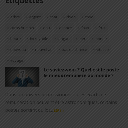
Étiquettes
arbre
argent
chat
chien
choc
corps humain
eau
espace
faux
fruit
heure
incroyable
langue
mer
monde
nouveau
nouvel an
pas de chance
vitesse
voyage
Le saviez-vous ? Quel est le poste
le mieux rémunéré au monde ?
Dans un univers professionnel où les écarts de
rémunération peuvent être astronomiques, certains
postes sortent du lot...
LIRE »