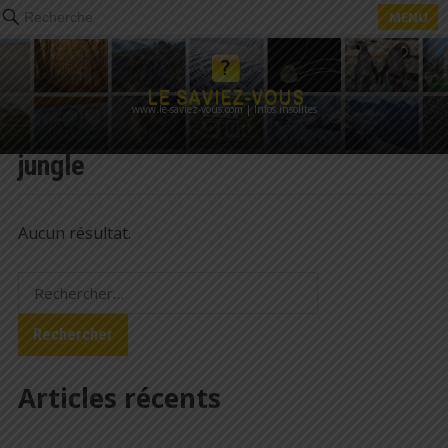
MENU
Recherche
www.le-saviez-vous.com | Infos insolites
jungle
Aucun résultat.
Rechercher :
Articles récents