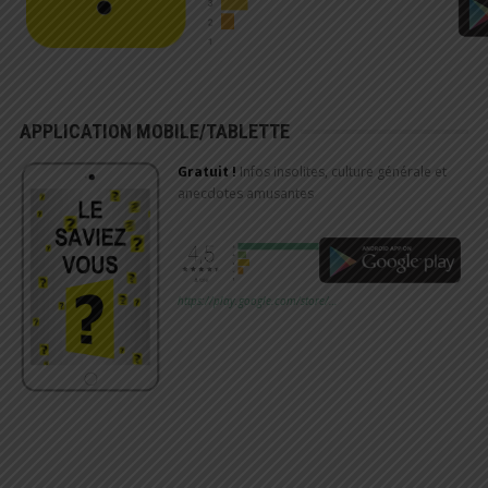
APPLICATION MOBILE/TABLETTE
Gratuit !
Infos insolites, culture générale et
anecdotes amusantes
https://play.google.com/store/…