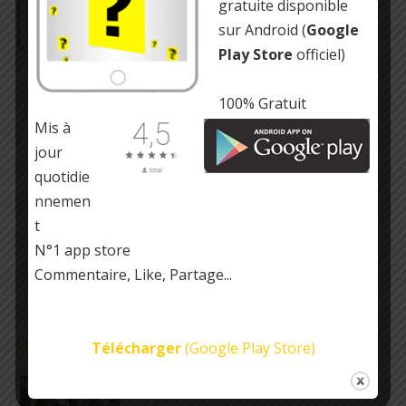
gratuite disponible
sur Android (
Google
Play Store
officiel)
100% Gratuit
Mis à
jour
quotidie
nnemen
t
N°1 app store
Commentaire, Like, Partage...
LE SAVIEZ-VOUS ?
Télécharger
(Google Play Store)
Mickey Mouse a été le premier non-humain à
remporter un Oscar