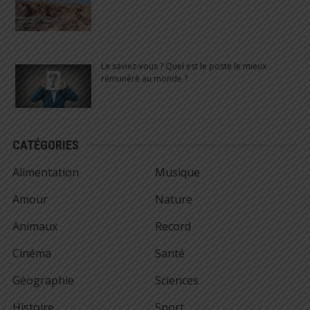
Le saviez-vous ? Quel est le poste le mieux
rémunéré au monde ?
CATÉGORIES
Alimentation
Musique
Amour
Nature
Animaux
Record
Cinéma
Santé
Géographie
Sciences
Histoire
Sport