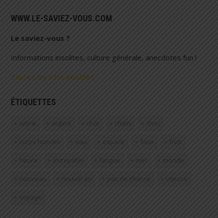
WWW.LE-SAVIEZ-VOUS.COM
Le saviez-vous ?
Informations insolites, culture générale, anecdotes fun !
Toutes les infos insolites
ÉTIQUETTES
arbre
argent
chat
chien
choc
corps humain
eau
espace
faux
fruit
heure
incroyable
langue
mer
monde
nouveau
nouvel an
pas de chance
vitesse
voyage