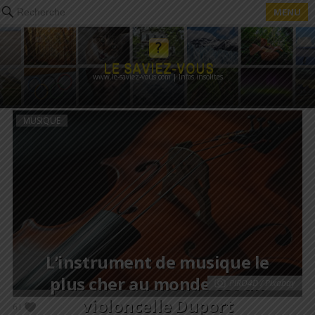
MENU
Recherche
www.le-saviez-vous.com | Infos insolites
MUSIQUE
L’instrument de musique le
plus cher au monde est un
PIRO4D / Pixabay
violoncelle Duport
61