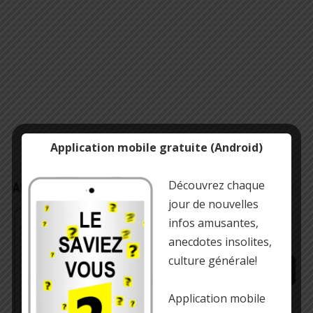
Application mobile gratuite (Android)
Découvrez chaque
APPLICATION MOBILE/TABLETTE
jour de nouvelles
Gratuit !
Infos insolites, culture générale et
infos amusantes,
anecdotes amusantes
anecdotes insolites,
culture générale!
Application mobile
https://play.google.com/store/…