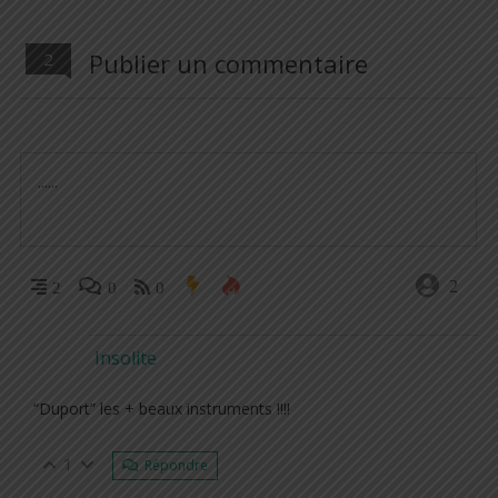
Publier un commentaire
2
2
2
0
0
Insolite
“Duport” les + beaux instruments !!!!
1
Répondre