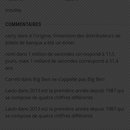
Insolite
COMMENTAIRES
cazty
dans
A l’origine, l’invention des distributeurs de
billets de banque a été un échec
romi
dans
1 million de secondes correspond à 11,5
jours, mais 1 milliard de secondes correspond à 31,4
ans
Carreti
dans
Big Ben ne s’appelle pas Big Ben
Lavio
dans
2013 est la première année depuis 1987 qui
se compose de quatre chiffres différents
Lavio
dans
2013 est la première année depuis 1987 qui
se compose de quatre chiffres différents