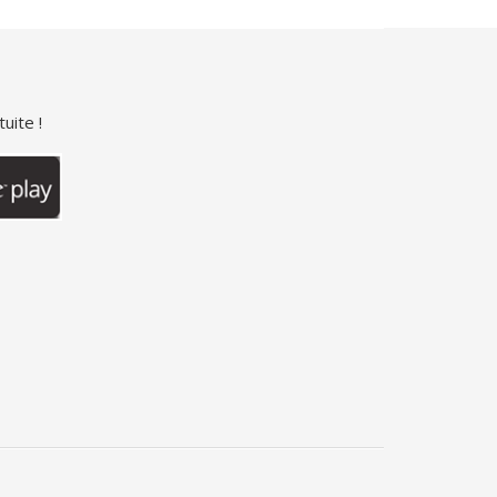
uite !