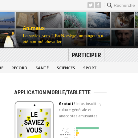
Recherche
Animaux
Le saviez-vous ? En Norvège, un pingouin a
été nommé chevalier
PARTICIPER
RE
RECORD
SANTÉ
SCIENCES
SPORT
APPLICATION MOBILE/TABLETTE
Gratuit !
Infos insolites,
culture générale et
anecdotes amusantes