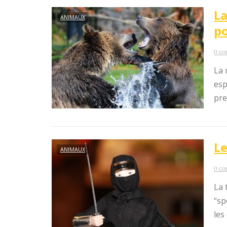
La
ANIMAUX
po
0 co
La 
esp
pre
Le
ANIMAUX
0 co
La 
“sp
les