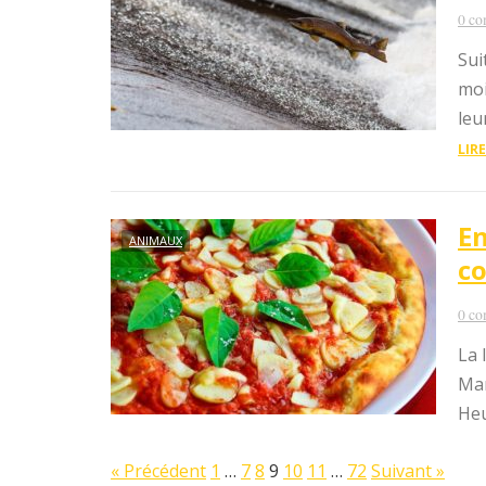
0 co
Sui
moi
leu
LIRE
En
ANIMAUX
co
0 co
La 
Mar
Heu
« Précédent
1
…
7
8
9
10
11
…
72
Suivant »