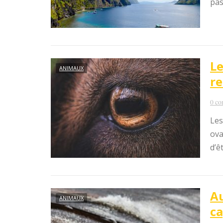
pas
Le
ANIMAUX
re
0 co
Les
ova
d’ê
Au
ANIMAUX
ca