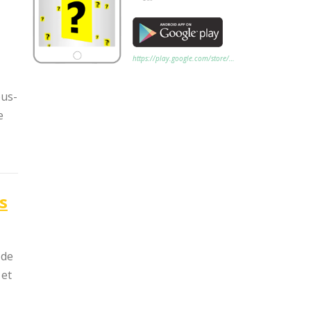
https://play.google.com/store/…
ous-
e
s
 de
 et