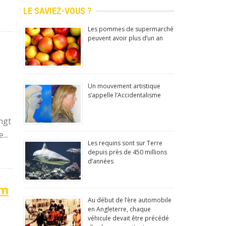
LE SAVIEZ-VOUS ?
Les pommes de supermarché
peuvent avoir plus d’un an
Un mouvement artistique
s’appelle l’Accidentalisme
ngt
...
Les requins sont sur Terre
depuis près de 450 millions
d’années
lm
Au début de l’ère automobile
en Angleterre, chaque
véhicule devait être précédé