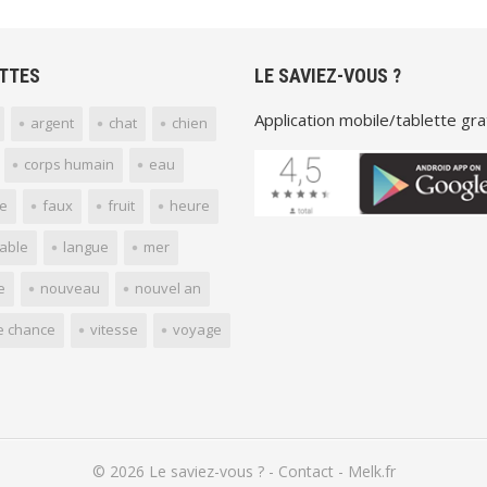
TTES
LE SAVIEZ-VOUS ?
Application mobile/tablette grat
argent
chat
chien
corps humain
eau
e
faux
fruit
heure
yable
langue
mer
e
nouveau
nouvel an
e chance
vitesse
voyage
© 2026
Le saviez-vous ?
-
Contact
-
Melk.fr