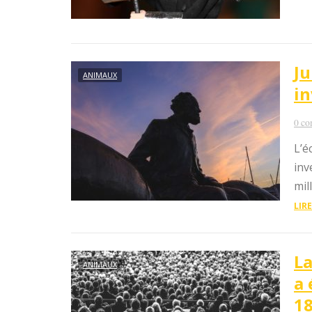
Ju
ANIMAUX
in
0 co
L’é
inv
mil
LIRE
La
ANIMAUX
a 
1