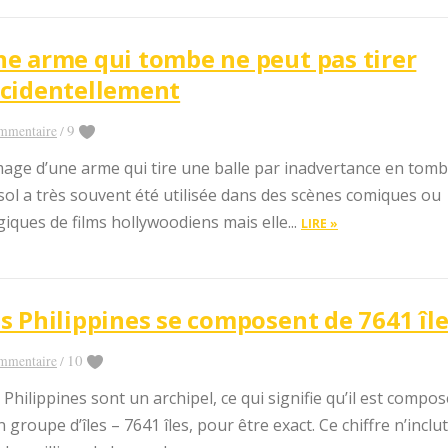
100% Gratuit
Mis à jour
e arme qui tombe ne peut pas tirer
quotidienneme
cidentellement
nt
N°1 app store
9
mmentaire
/
Commentaire, Like, Partage...
mage d’une arme qui tire une balle par inadvertance en tom
sol a très souvent été utilisée dans des scènes comiques ou
giques de films hollywoodiens mais elle...
LIRE »
Télécharger
(Google Play Store)
s Philippines se composent de 7641 îl
10
mmentaire
/
 Philippines sont un archipel, ce qui signifie qu’il est compos
n groupe d’îles – 7641 îles, pour être exact. Ce chiffre n’inclut