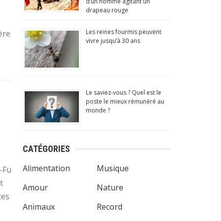
d’un homme agitant un
drapeau rouge
Les reines fourmis peuvent
ère
vivre jusqu’à 30 ans
Le saviez-vous ? Quel est le
poste le mieux rémunéré au
monde ?
musantes,
CATÉGORIES
Alimentation
Musique
i-Fu
t
ndroid
Amour
Nature
ces
Animaux
Record