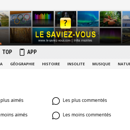
www.le-saviez-vous.com | Infos insolites
TOP
APP
MA
GÉOGRAPHIE
HISTOIRE
INSOLITE
MUSIQUE
NATU
 plus aimés
Les plus commentés
 moins aimés
Les moins commentés