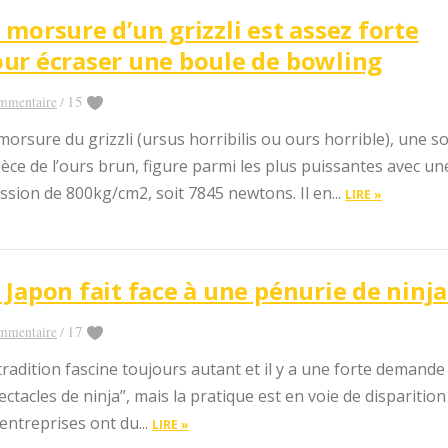
 morsure d’un grizzli est assez forte
ur écraser une boule de bowling
15
mmentaire
/
morsure du grizzli (ursus horribilis ou ours horrible), une s
èce de l’ours brun, figure parmi les plus puissantes avec un
ssion de 800kg/cm2, soit 7845 newtons. Il en...
LIRE »
 Japon fait face à une pénurie de ninja
17
mmentaire
/
tradition fascine toujours autant et il y a une forte demande
ectacles de ninja”, mais la pratique est en voie de disparition
 entreprises ont du...
LIRE »