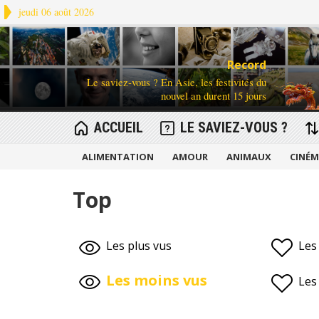
jeudi 06 août 2026
Record
Le saviez-vous ? En Asie, les festivités du
nouvel an durent 15 jours
ACCUEIL
LE SAVIEZ-VOUS ?
ALIMENTATION
AMOUR
ANIMAUX
CINÉ
Top
Les plus vus
Les
Les moins vus
Les