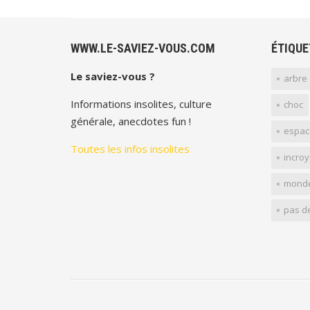
WWW.LE-SAVIEZ-VOUS.COM
ÉTIQUE
Le saviez-vous ?
arbre
Informations insolites, culture
choc
générale, anecdotes fun !
espac
Toutes les infos insolites
incro
mond
pas d