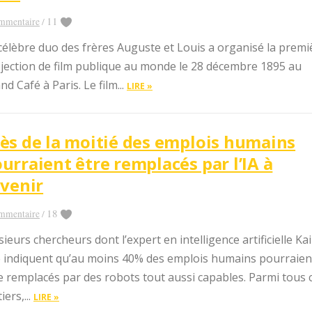
11
mmentaire
/
célèbre duo des frères Auguste et Louis a organisé la premi
jection de film publique au monde le 28 décembre 1895 au
nd Café à Paris. Le film...
LIRE »
ès de la moitié des emplois humains
urraient être remplacés par l’IA à
Application mobile gratuite (Android)
avenir
Découvrez chaque jour de nouvelles infos a
18
mmentaire
/
anecdotes insolites, culture générale!
sieurs chercheurs dont l’expert en intelligence artificielle Ka
 indiquent qu’au moins 40% des emplois humains pourraien
Application mobile gratuite disponible sur A
e remplacés par des robots tout aussi capables. Parmi tous 
(
Google Play Store
officiel)
iers,...
LIRE »