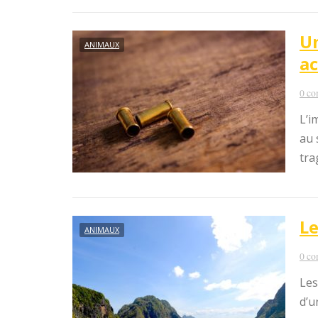
Un
ANIMAUX
ac
0 co
L’i
au 
tra
Le
ANIMAUX
0 co
Les
d’u