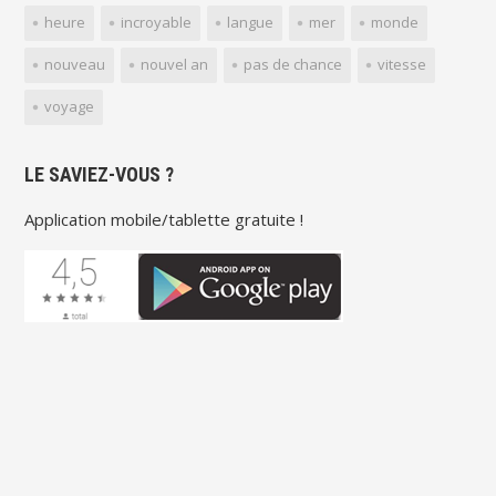
heure
incroyable
langue
mer
monde
nouveau
nouvel an
pas de chance
vitesse
voyage
LE SAVIEZ-VOUS ?
Application mobile/tablette gratuite !