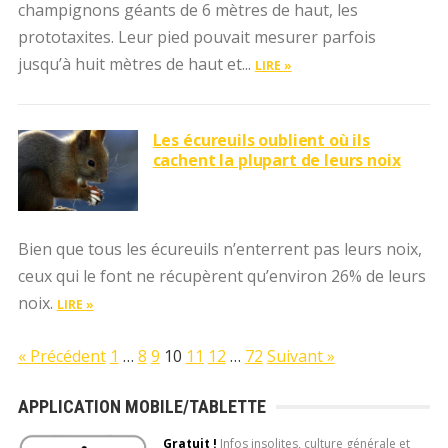
champignons géants de 6 mètres de haut, les
prototaxites. Leur pied pouvait mesurer parfois
jusqu’à huit mètres de haut et...
LIRE »
Les écureuils oublient où ils
cachent la plupart de leurs noix
Bien que tous les écureuils n’enterrent pas leurs noix,
ceux qui le font ne récupèrent qu’environ 26% de leurs
noix.
LIRE »
« Précédent
1
…
8
9
10
11
12
…
72
Suivant »
APPLICATION MOBILE/TABLETTE
Gratuit !
Infos insolites, culture générale et