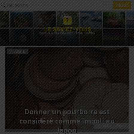
MENU
Recherche
www.le-saviez-vous.com | Infos insolites
INSOLITE
Donner un pourboire est
considéré comme impoli au
KelvinStuttard
Japon