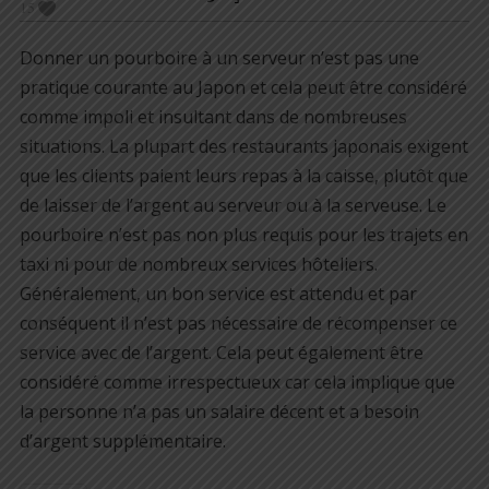
15
Donner un pourboire à un serveur n’est pas une
pratique courante au Japon et cela peut être considéré
comme impoli et insultant dans de nombreuses
situations. La plupart des restaurants japonais exigent
que les clients paient leurs repas à la caisse, plutôt que
de laisser de l’argent au serveur ou à la serveuse. Le
pourboire n’est pas non plus requis pour les trajets en
taxi ni pour de nombreux services hôteliers.
Généralement, un bon service est attendu et par
conséquent il n’est pas nécessaire de récompenser ce
service avec de l’argent. Cela peut également être
considéré comme irrespectueux car cela implique que
la personne n’a pas un salaire décent et a besoin
d’argent supplémentaire.