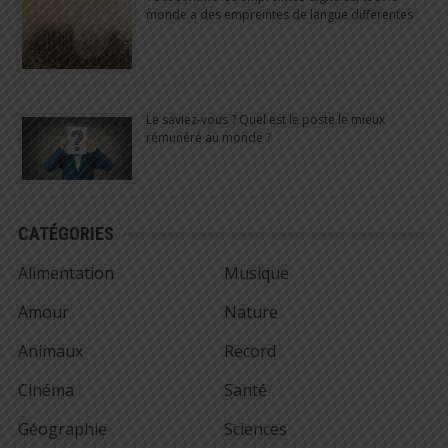
monde a des empreintes de langue différentes
Le saviez-vous ? Quel est le poste le mieux
rémunéré au monde ?
CATÉGORIES
Alimentation
Musique
Amour
Nature
Animaux
Record
Cinéma
Santé
Géographie
Sciences