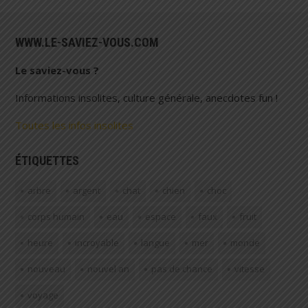
WWW.LE-SAVIEZ-VOUS.COM
Le saviez-vous ?
Informations insolites, culture générale, anecdotes fun !
Toutes les infos insolites
ÉTIQUETTES
arbre
argent
chat
chien
choc
corps humain
eau
espace
faux
fruit
heure
incroyable
langue
mer
monde
nouveau
nouvel an
pas de chance
vitesse
voyage