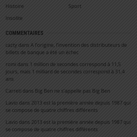
Histoire
Sport
Insolite
COMMENTAIRES
cazty
dans
A l’origine, l’invention des distributeurs de
billets de banque a été un échec
romi
dans
1 million de secondes correspond à 11,5
jours, mais 1 milliard de secondes correspond à 31,4
ans
Carreti
dans
Big Ben ne s’appelle pas Big Ben
Lavio
dans
2013 est la première année depuis 1987 qui
se compose de quatre chiffres différents
Lavio
dans
2013 est la première année depuis 1987 qui
se compose de quatre chiffres différents