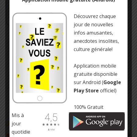
Découvrez chaque
jour de nouvelles
infos amusantes,
anecdotes insolites,
culture générale!
Application mobile
gratuite disponible
sur Android (
Google
Play Store
officiel)
100% Gratuit
Mis à
jour
LE SAVIEZ-VOUS ?
quotidie
La Russie a une superficie plus grande que Pluton