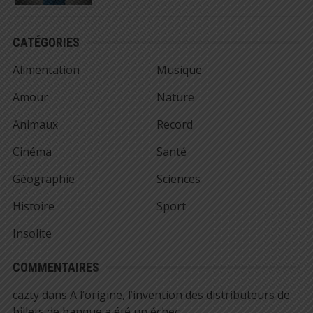
CATÉGORIES
Alimentation
Musique
Amour
Nature
Animaux
Record
Cinéma
Santé
Géographie
Sciences
Histoire
Sport
Insolite
COMMENTAIRES
cazty
dans
A l’origine, l’invention des distributeurs de
billets de banque a été un échec