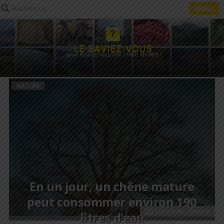
MENU
Recherche
www.le-saviez-vous.com | Infos insolites
NATURE
En un jour, un chêne mature
peut consommer environ 190
klausPeter - Pixabay
litres d’eau