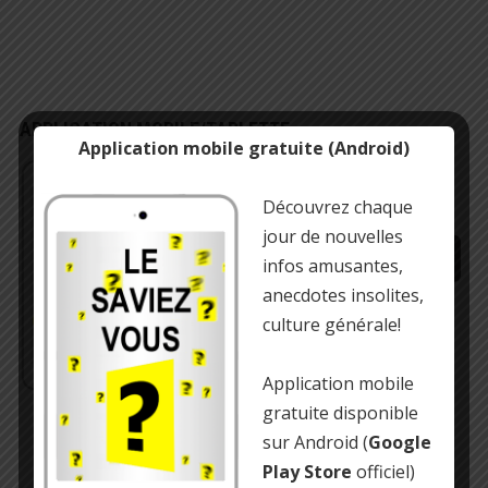
APPLICATION MOBILE/TABLETTE
Application mobile gratuite (Android)
Gratuit !
Infos insolites, culture générale et
anecdotes amusantes
Découvrez chaque
jour de nouvelles
infos amusantes,
anecdotes insolites,
https://play.google.com/store/…
culture générale!
Application mobile
gratuite disponible
sur Android (
Google
Play Store
officiel)