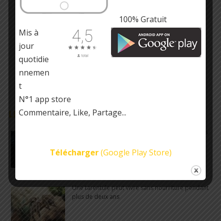
100% Gratuit
Mis à
jour
quotidie
nnemen
t
N°1 app store
Commentaire, Like, Partage...
LE SAVIEZ-VOUS ?
100 000 réactions chimiques se produisent dans
le cerveau humain chaque seconde
Télécharger
(Google Play Store)
Une tarentule peut vivre sans nourriture pendant
plus de deux ans