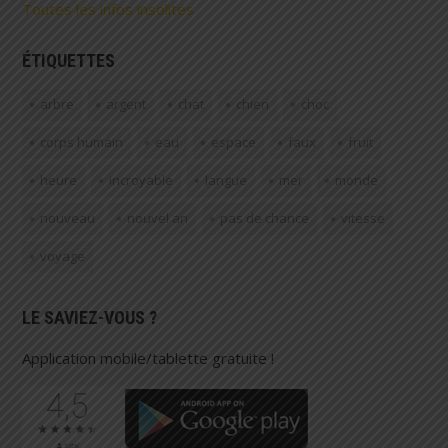
Toutes les infos insolites
ÉTIQUETTES
arbre
argent
chat
chien
choc
corps humain
eau
espace
faux
fruit
heure
incroyable
langue
mer
monde
nouveau
nouvel an
pas de chance
vitesse
voyage
LE SAVIEZ-VOUS ?
Application mobile/tablette gratuite !