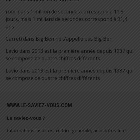
romi
dans
1 million de secondes correspond à 11,5
jours, mais 1 milliard de secondes correspond à 31,4
ans
Carreti
dans
Big Ben ne s’appelle pas Big Ben
Lavio
dans
2013 est la première année depuis 1987 qui
se compose de quatre chiffres différents
Lavio
dans
2013 est la première année depuis 1987 qui
se compose de quatre chiffres différents
WWW.LE-SAVIEZ-VOUS.COM
Le saviez-vous ?
Informations insolites, culture générale, anecdotes fun !