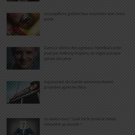
Les papillons goûtent leur nourriture avec leurs
pieds
Dans Le silence des agneaux, Hannibal Lecter,
joué par Anthony Hopkins, ne cligne presque
jamais des yeux
Auparavant, les bande-annonces étaient
projetées après les films
Le saviez-vous ? Quel est le poste le mieux
rémunéré au monde ?