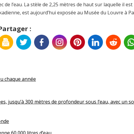
 de l’eau. La stèle de 2,25 mètres de haut sur laquelle il est
kkadienne, est aujourd’hui exposée au Musée du Louvre à Par
Partager :
eau chaque année
s, jusqu’à 300 mètres de profondeur sous l’eau, avec un sous-
monde
Application mobile gratuite (Android)
nne 60 000 litres d’eau