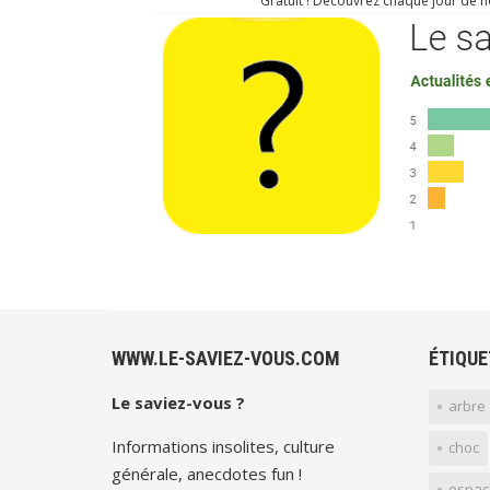
Gratuit ! Decouvrez chaque jour de no
WWW.LE-SAVIEZ-VOUS.COM
ÉTIQUE
Le saviez-vous ?
arbre
Informations insolites, culture
choc
générale, anecdotes fun !
espac