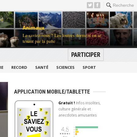
Recherche
Animaux
Le saviez-vous ? Les loutres dorment en se
tenant par la patte
PARTICIPER
RE
RECORD
SANTÉ
SCIENCES
SPORT
APPLICATION MOBILE/TABLETTE
Gratuit !
Infos insolites,
culture générale et
anecdotes amusantes