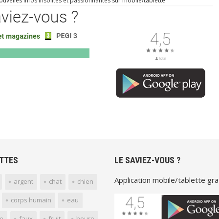
uvelles infos insolites et passionnantes sur mobile/tablette
TTES
LE SAVIEZ-VOUS ?
Application mobile/tablette grat
argent
chat
chien
corps humain
eau
e
faux
fruit
heure