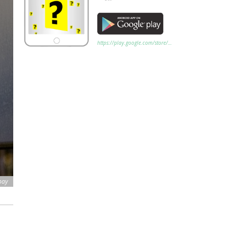
https://play.google.com/store/…
bay