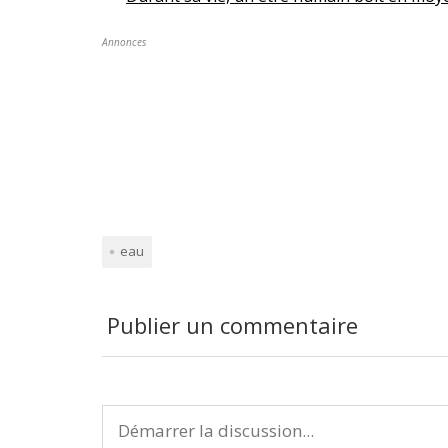
Dé
Annonces
Ap
10
Mi
N°
Co
eau
Publier un commentaire