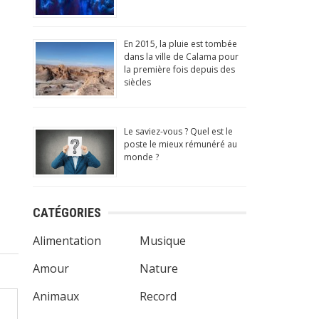
 insolites, culture générale!
En 2015, la pluie est tombée
ay Store
officiel)
dans la ville de Calama pour
la première fois depuis des
siècles
Le saviez-vous ? Quel est le
poste le mieux rémunéré au
monde ?
)
CATÉGORIES
Alimentation
Musique
Amour
Nature
Animaux
Record