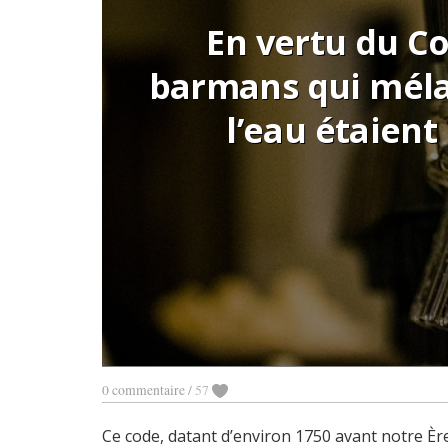
En vertu du C
barmans qui méla
l’eau étaient
0 commentaire
/
57
Ce code, datant d’environ 1750 avant notre Ère