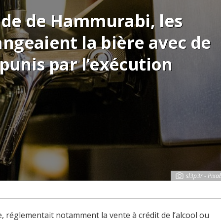
ode de Hammurabi, les
ngeaient la bière avec de
 punis par l’exécution
sl3p3r - Pixa
, réglementait notamment la vente à crédit de l’alcool ou