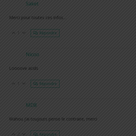
Saket
Merci pour toutes ces infos…
1
Répondre
Nicoo
Loooove acids
1
Répondre
MD8
Wahou j’ai toujours pense le contraire, merci
2
Répondre