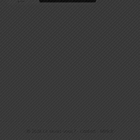
© 2026
Le saviez-vous ?
-
Contact
-
Melk.fr