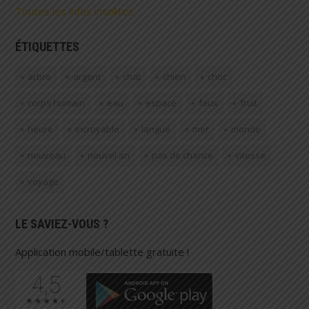
Toutes les infos insolites
ÉTIQUETTES
arbre
argent
chat
chien
choc
corps humain
eau
espace
faux
fruit
heure
incroyable
langue
mer
monde
nouveau
nouvel an
pas de chance
vitesse
voyage
LE SAVIEZ-VOUS ?
Application mobile/tablette gratuite !