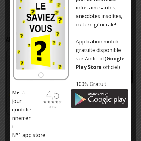
infos amusantes,
anecdotes insolites,
culture générale!
APPLICATION MOBILE/TABLETTE
Application mobile
gratuite disponible
Gratuit !
Infos insolites, culture générale et
anecdotes amusantes
sur Android (
Google
Play Store
officiel)
100% Gratuit
https://play.google.com/store/…
Mis à
jour
quotidie
nnemen
t
N°1 app store