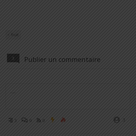
fruit
Publier un commentaire
3
3
3
0
0