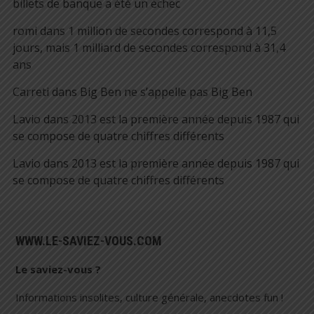
billets de banque a été un échec
romi
dans
1 million de secondes correspond à 11,5
jours, mais 1 milliard de secondes correspond à 31,4
ans
Carreti
dans
Big Ben ne s’appelle pas Big Ben
Lavio
dans
2013 est la première année depuis 1987 qui
se compose de quatre chiffres différents
Lavio
dans
2013 est la première année depuis 1987 qui
se compose de quatre chiffres différents
WWW.LE-SAVIEZ-VOUS.COM
Le saviez-vous ?
Informations insolites, culture générale, anecdotes fun !