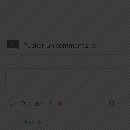
Publier un commentaire
3
3
2
1
0
Insolite