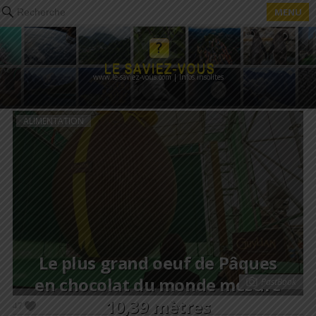
MENU
Recherche
www.le-saviez-vous.com | Infos insolites
ALIMENTATION
Le plus grand oeuf de Pâques
en chocolat du monde mesure
PastBook
10,39 mètres
47