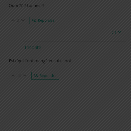
Quoi ?? 7 tonnes !!!
0
Répondre
(
1
)
Insolite
Est’c’quil l’ont mangé ensuite lool
-3
Répondre