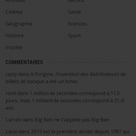
Animaux
Record
Cinéma
Santé
Géographie
Sciences
Histoire
Sport
Insolite
COMMENTAIRES
cazty
dans
A l’origine, l’invention des distributeurs de
billets de banque a été un échec
romi
dans
1 million de secondes correspond à 11,5
jours, mais 1 milliard de secondes correspond à 31,4
ans
Carreti
dans
Big Ben ne s’appelle pas Big Ben
Lavio
dans
2013 est la première année depuis 1987 qui