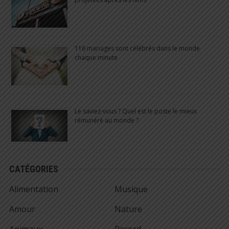
116 mariages sont célébrés dans le monde
chaque minute
Le saviez-vous ? Quel est le poste le mieux
rémunéré au monde ?
CATÉGORIES
Alimentation
Musique
Amour
Nature