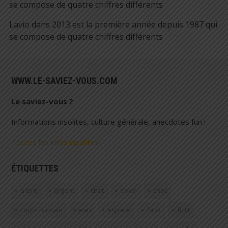
se compose de quatre chiffres différents
Lavio
dans
2013 est la première année depuis 1987 qui
se compose de quatre chiffres différents
WWW.LE-SAVIEZ-VOUS.COM
Le saviez-vous ?
Informations insolites, culture générale, anecdotes fun !
Toutes les infos insolites
ÉTIQUETTES
arbre
argent
chat
chien
choc
corps humain
eau
espace
faux
fruit