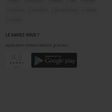
heure
incroyable
langue
mer
monde
nouveau
nouvel an
pas de chance
vitesse
voyage
LE SAVIEZ-VOUS ?
Application mobile/tablette gratuite !