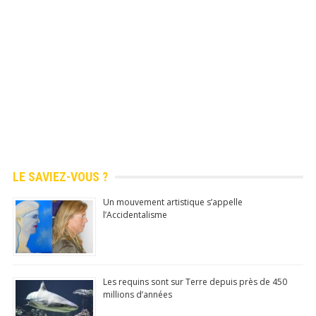
Application mobile gratuite (Android)
Découvrez chaque jour de 
infos amusantes, anecdotes 
LE SAVIEZ-VOUS ?
culture générale!
Un mouvement artistique s’appelle
l’Accidentalisme
Application mobile gratuite
sur Android (
Google Play 
officiel)
Les requins sont sur Terre depuis près de 450
millions d’années
100% Gratuit