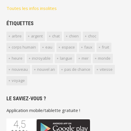
Toutes les infos insolites
ÉTIQUETTES
arbre
argent
chat
chien
choc
corps humain
eau
espace
faux
fruit
heure
incroyable
langue
mer
monde
nouveau
nouvel an
pas de chance
vitesse
voyage
LE SAVIEZ-VOUS ?
Application mobile/tablette gratuite !