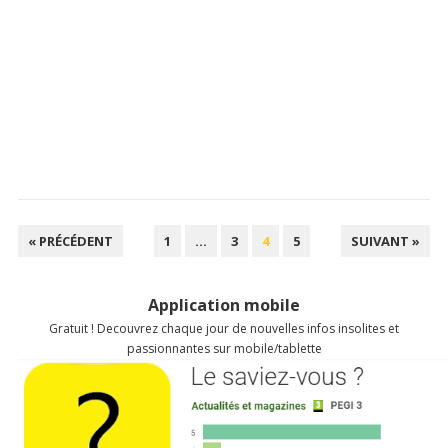
NAVIGATION
« PRÉCÉDENT
1
…
3
4
5
SUIVANT »
DES
ARTICLES
Application mobile
Gratuit ! Decouvrez chaque jour de nouvelles infos insolites et
passionnantes sur mobile/tablette