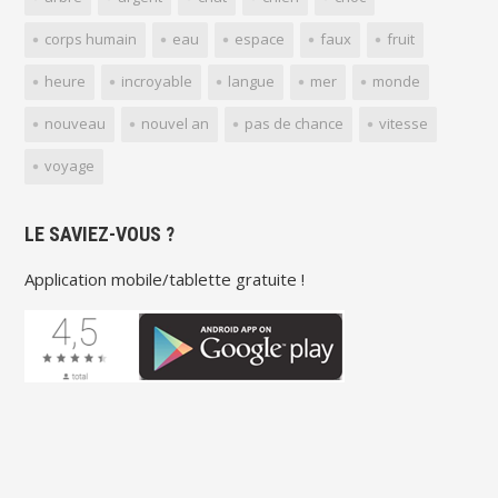
corps humain
eau
espace
faux
fruit
heure
incroyable
langue
mer
monde
nouveau
nouvel an
pas de chance
vitesse
voyage
LE SAVIEZ-VOUS ?
Application mobile/tablette gratuite !