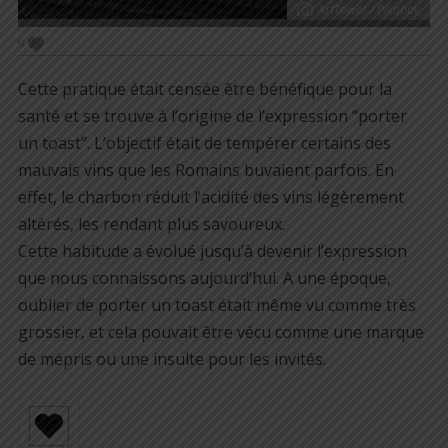
ArtTower / Pixabay
9
Cette pratique était censée être bénéfique pour la
santé et se trouve à l’origine de l’expression “porter
un toast”. L’objectif était de tempérer certains des
mauvais vins que les Romains buvaient parfois. En
effet, le charbon réduit l’acidité des vins légèrement
altérés, les rendant plus savoureux.
Cette habitude a évolué jusqu’à devenir l’expression
que nous connaissons aujourd’hui. A une époque,
oublier de porter un toast était même vu comme très
grossier, et cela pouvait être vécu comme une marque
de mépris ou une insulte pour les invités.