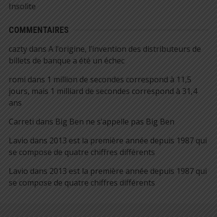
Insolite
COMMENTAIRES
cazty
dans
A l’origine, l’invention des distributeurs de
billets de banque a été un échec
romi
dans
1 million de secondes correspond à 11,5
jours, mais 1 milliard de secondes correspond à 31,4
ans
Carreti
dans
Big Ben ne s’appelle pas Big Ben
Lavio
dans
2013 est la première année depuis 1987 qui
se compose de quatre chiffres différents
Lavio
dans
2013 est la première année depuis 1987 qui
se compose de quatre chiffres différents