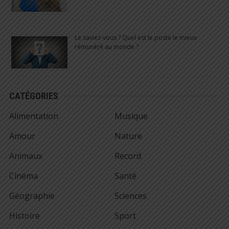
Le saviez-vous ? Quel est le poste le mieux
rémunéré au monde ?
CATÉGORIES
Alimentation
Musique
Amour
Nature
Animaux
Record
Cinéma
Santé
Géographie
Sciences
Histoire
Sport