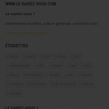
WWW.LE-SAVIEZ-VOUS.COM
Le saviez-vous ?
Informations insolites, culture générale, anecdotes fun !
Toutes les infos insolites
ÉTIQUETTES
arbre
argent
chat
chien
choc
corps humain
eau
espace
faux
fruit
heure
incroyable
langue
mer
monde
nouveau
nouvel an
pas de chance
vitesse
voyage
LE SAVIEZ-VOUS ?