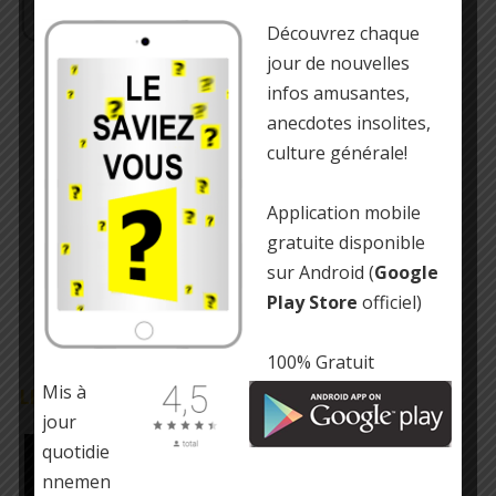
Découvrez chaque
jour de nouvelles
infos amusantes,
anecdotes insolites,
culture générale!
Application mobile
gratuite disponible
sur Android (
Google
Play Store
officiel)
100% Gratuit
Mis à
LE SAVIEZ-VOUS ?
jour
Les astronautes ne peuvent pas pleurer dans
quotidie
l’espace
nnemen