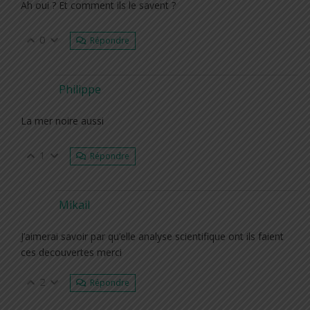
Ah oui ? Et comment ils le savent ?
0
Répondre
Philippe
La mer noire aussi
1
Répondre
Mikail
J’aimerai savoir par qu’elle analyse scientifique ont ils faient
ces decouvertes merci
2
Répondre