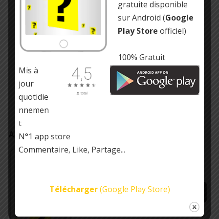
gratuite disponible
sur Android (
Google
Play Store
officiel)
100% Gratuit
Mis à
jour
quotidie
nnemen
t
APPLICATION MOBILE/TABLETTE
N°1 app store
Commentaire, Like, Partage...
Gratuit !
Infos insolites, culture générale et
anecdotes amusantes
Télécharger
(Google Play Store)
https://play.google.com/store/…