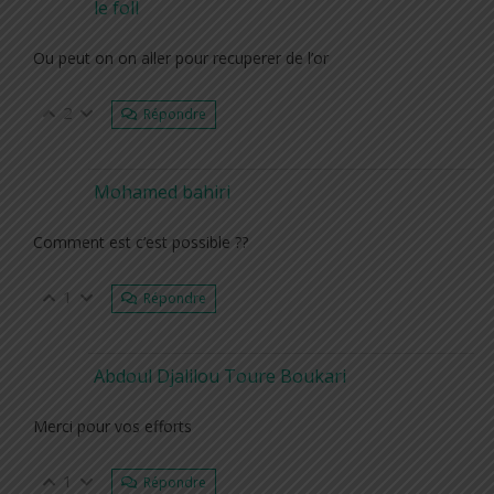
le foll
Ou peut on on aller pour recuperer de l’or
2
Répondre
Mohamed bahiri
Comment est c’est possible ??
1
Répondre
Abdoul Djalilou Toure Boukari
Merci pour vos efforts
1
Répondre