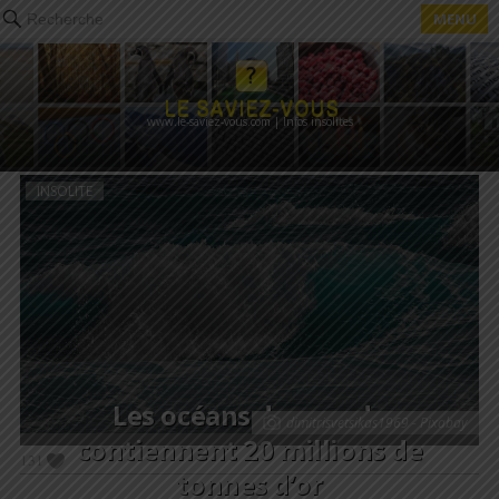
MENU
Recherche
www.le-saviez-vous.com | Infos insolites
INSOLITE
Les océans du monde
dimitrisvetsikas1969 - Pixabay
contiennent 20 millions de
131
tonnes d’or