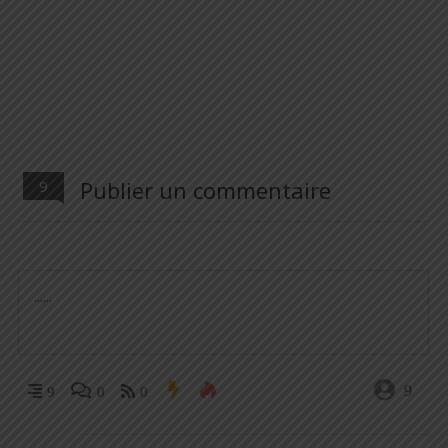
Publier un commentaire
9
9
9
0
0