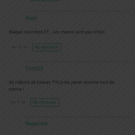
Flash
Blaque nous bien ET , Les marins sont pas riches
-1
Répondre
Chris53
20 millions de tonnes ???Ca me parait enorme tout de
meme !
1
Répondre
Raiiponce