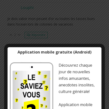
Louphi
Je dois valoir mon pesant d’or vu toutes les tasses bues
dans l’ocean lors de colonies de vacances
2
Répondre
Application mobile gratuite (Android)
Découvrez chaque
jour de nouvelles
infos amusantes,
anecdotes insolites,
culture générale!
Application mobile