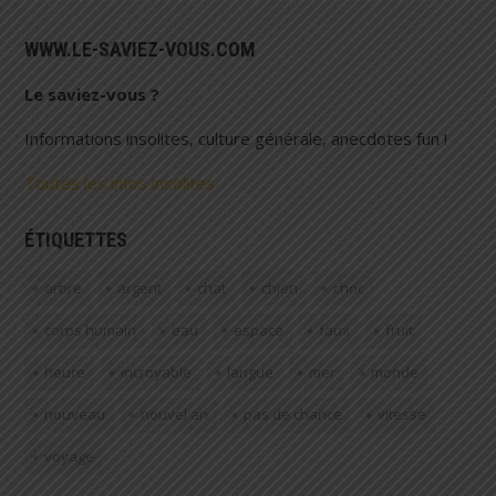
WWW.LE-SAVIEZ-VOUS.COM
Le saviez-vous ?
Informations insolites, culture générale, anecdotes fun !
Toutes les infos insolites
ÉTIQUETTES
arbre
argent
chat
chien
choc
corps humain
eau
espace
faux
fruit
heure
incroyable
langue
mer
monde
nouveau
nouvel an
pas de chance
vitesse
voyage