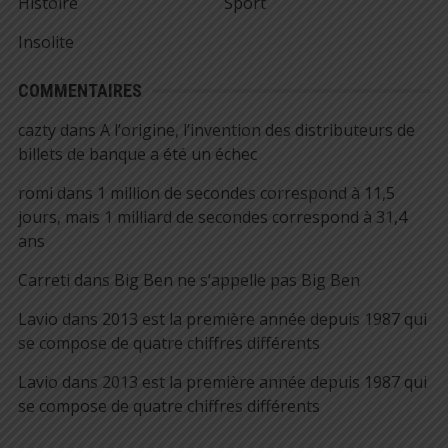
Histoire
Sport
Insolite
COMMENTAIRES
cazty
dans
A l’origine, l’invention des distributeurs de
billets de banque a été un échec
romi
dans
1 million de secondes correspond à 11,5
jours, mais 1 milliard de secondes correspond à 31,4
ans
Carreti
dans
Big Ben ne s’appelle pas Big Ben
Lavio
dans
2013 est la première année depuis 1987 qui
se compose de quatre chiffres différents
Lavio
dans
2013 est la première année depuis 1987 qui
se compose de quatre chiffres différents