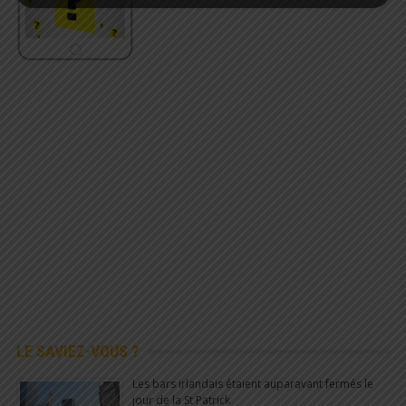
LE SAVIEZ-VOUS ?
Les bars irlandais étaient auparavant fermés le
jour de la St Patrick