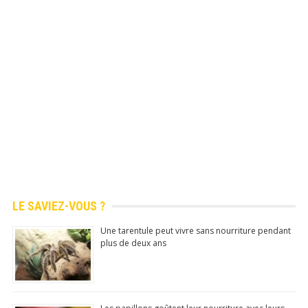
Play Store
officiel)
100% Gratuit
Mis à
jour
quotidie
nnemen
t
N°1 app store
Commentaire, Like, Partage...
LE SAVIEZ-VOUS ?
Une tarentule peut vivre sans nourriture pendant
Télécharger
(Google Play Store)
plus de deux ans