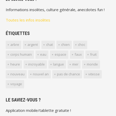
Informations insolites, culture générale, anecdotes fun !
Toutes les infos insolites
ÉTIQUETTES
arbre
argent
chat
chien
choc
corps humain
eau
espace
faux
fruit
heure
incroyable
langue
mer
monde
nouveau
nouvel an
pas de chance
vitesse
voyage
LE SAVIEZ-VOUS ?
Application mobile/tablette gratuite !