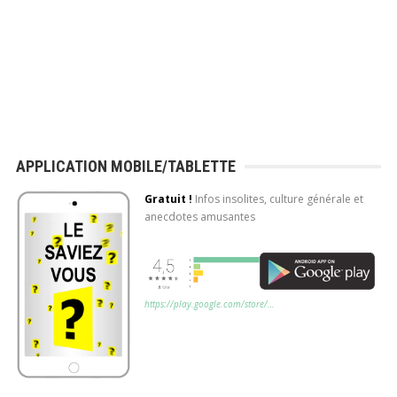
Application mobile gratuite (Android)
APPLICATION MOBILE/TABLETTE
Découvrez chaque
Gratuit !
Infos insolites, culture générale et
anecdotes amusantes
jour de nouvelles
infos amusantes,
anecdotes insolites,
culture générale!
https://play.google.com/store/…
Application mobile
gratuite disponible
sur Android (
Google