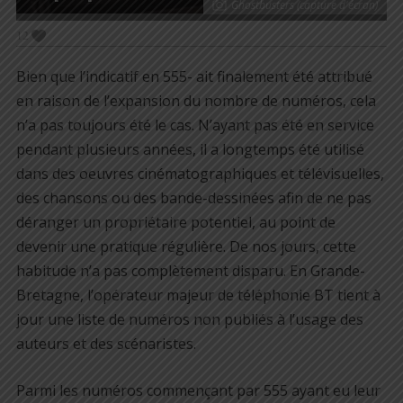
Ghostbusters (capture d'écran)
12
Bien que l’indicatif en 555- ait finalement été attribué
en raison de l’expansion du nombre de numéros, cela
n’a pas toujours été le cas. N’ayant pas été en service
pendant plusieurs années, il a longtemps été utilisé
dans des oeuvres cinématographiques et télévisuelles,
des chansons ou des bande-dessinées afin de ne pas
déranger un propriétaire potentiel, au point de
devenir une pratique régulière. De nos jours, cette
habitude n’a pas complètement disparu. En
Grande-
Bretagne
, l’opérateur majeur de téléphonie
BT tient à
jour une liste de numéros non publiés à l’usage des
auteurs et des scénaristes.
Parmi les numéros commençant par 555 ayant eu leur