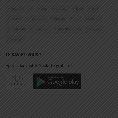
corps humain
eau
espace
faux
fruit
heure
incroyable
langue
mer
monde
nouveau
nouvel an
pas de chance
vitesse
voyage
LE SAVIEZ-VOUS ?
Application mobile/tablette gratuite !