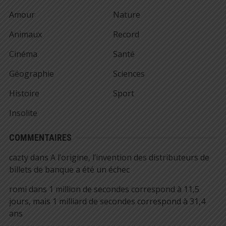
Amour
Nature
Animaux
Record
Cinéma
Santé
Géographie
Sciences
Histoire
Sport
Insolite
COMMENTAIRES
cazty
dans
A l’origine, l’invention des distributeurs de
billets de banque a été un échec
romi
dans
1 million de secondes correspond à 11,5
jours, mais 1 milliard de secondes correspond à 31,4
ans