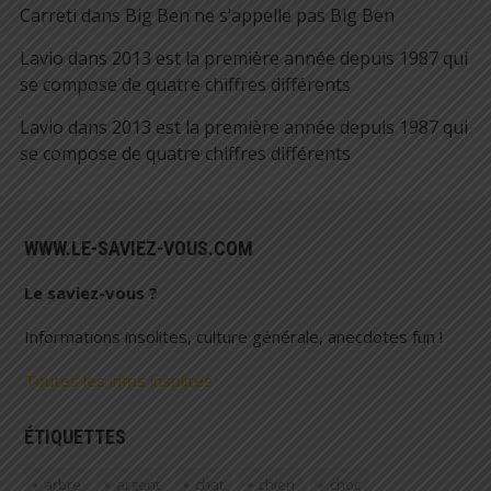
Carreti
dans
Big Ben ne s’appelle pas Big Ben
Lavio
dans
2013 est la première année depuis 1987 qui
se compose de quatre chiffres différents
Lavio
dans
2013 est la première année depuis 1987 qui
se compose de quatre chiffres différents
WWW.LE-SAVIEZ-VOUS.COM
Le saviez-vous ?
Informations insolites, culture générale, anecdotes fun !
Toutes les infos insolites
ÉTIQUETTES
arbre
argent
chat
chien
choc