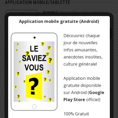
APPLICATION MOBILE/TABLETTE
Gratuit !
Infos insolites, culture générale et
anecdotes amusantes
Application mobile gratuite (Android)
Découvrez chaque
jour de nouvelles
https://play.google.com/store/…
infos amusantes,
anecdotes insolites,
culture générale!
Application mobile
gratuite disponible
sur Android (
Google
Play Store
officiel)
100% Gratuit