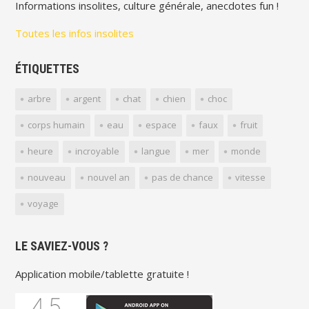
Informations insolites, culture générale, anecdotes fun !
Toutes les infos insolites
ÉTIQUETTES
arbre
argent
chat
chien
choc
corps humain
eau
espace
faux
fruit
heure
incroyable
langue
mer
monde
nouveau
nouvel an
pas de chance
vitesse
voyage
LE SAVIEZ-VOUS ?
Application mobile/tablette gratuite !