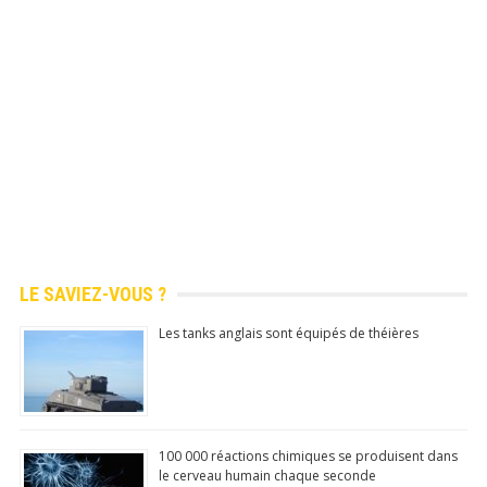
jour de nouvelles
infos amusantes,
anecdotes insolites,
culture générale!
Application mobile
gratuite disponible
sur Android (
Google
Play Store
officiel)
LE SAVIEZ-VOUS ?
100% Gratuit
Les tanks anglais sont équipés de théières
Mis à
jour
quotidie
nnemen
t
100 000 réactions chimiques se produisent dans
le cerveau humain chaque seconde
N°1 app store