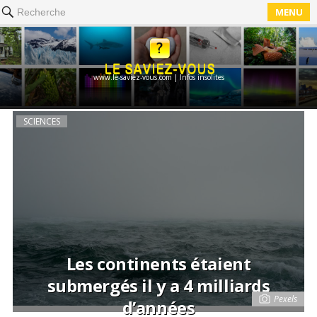
MENU
Recherche
www.le-saviez-vous.com | Infos insolites
SCIENCES
Les continents étaient
submergés il y a 4 milliards
Pexels
d’années