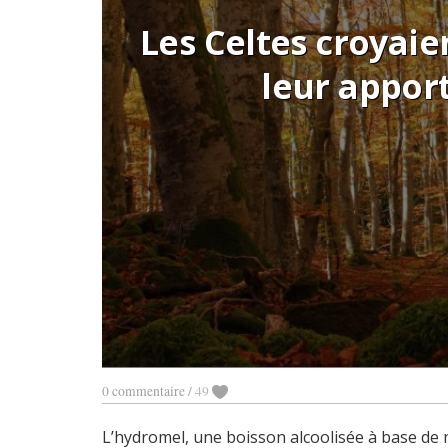
Les Celtes croyaie
leur apport
0 commentaire
/
49
L’hydromel, une boisson alcoolisée à base de 