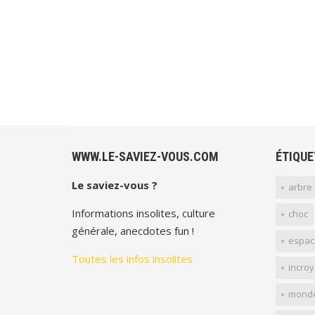
WWW.LE-SAVIEZ-VOUS.COM
ÉTIQUE
Le saviez-vous ?
arbre
Informations insolites, culture
choc
générale, anecdotes fun !
espac
Toutes les infos insolites
incro
mond