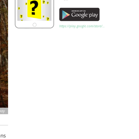
https://play.google.com/store/…
bay
ans