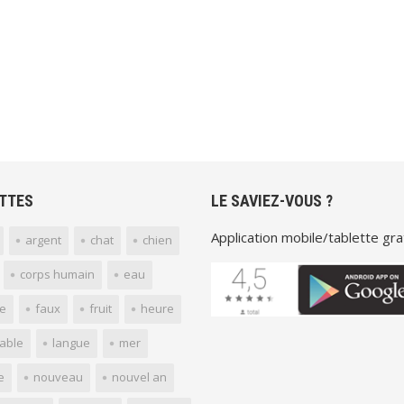
TTES
LE SAVIEZ-VOUS ?
Application mobile/tablette grat
argent
chat
chien
corps humain
eau
e
faux
fruit
heure
yable
langue
mer
e
nouveau
nouvel an