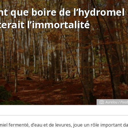
nt que boire de l’hydromel
erait l’immortalité
Aurelou / Pixa
miel fermenté, d’eau et de levures, joue un rôle important d