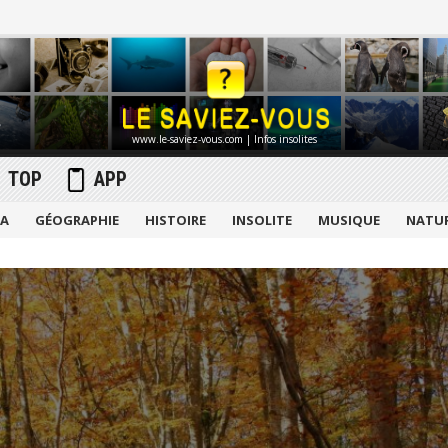
www.le-saviez-vous.com | Infos insolites
TOP
APP
MA
GÉOGRAPHIE
HISTOIRE
INSOLITE
MUSIQUE
NATU