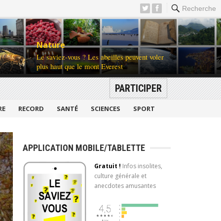
Recherche
Nature
Le saviez-vous ? Les abeilles peuvent voler
plus haut que le mont Everest
PARTICIPER
RE
RECORD
SANTÉ
SCIENCES
SPORT
APPLICATION MOBILE/TABLETTE
Gratuit !
Infos insolites,
culture générale et
anecdotes amusantes