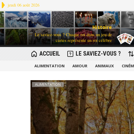
jeudi 06 août 2026
Histoire
Le saviez-vous ? Chaque roi dans un jeu de
cartes représente un roi célèbre
ACCUEIL
LE SAVIEZ-VOUS ?
ALIMENTATION
AMOUR
ANIMAUX
CINÉ
ALIMENTATION