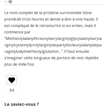
64
Le nom complet de la protéine surnommée titine
prendrait trois heures et demie à dire à voix haute. Il
est compliqué de le retranscrire ici en entier, mais il
commence par
“Methionylalanylthreonylserylarginylglycylalanylseryla
rginylcysteinylprolylarginylaspartylisoleucylalanylaspa
raginylvalylmethionylglutamin…”. Il faut ensuite
s’imaginer cette longueur de portion de mot répétée
plus de mille fois.
Le saviez-vous ?