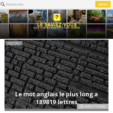
MENU
Recherche
www.le-saviez-vous.com | Infos insolites
RECORD
Le mot anglais le plus long a
189819 lettres
wilhei / Pixabay