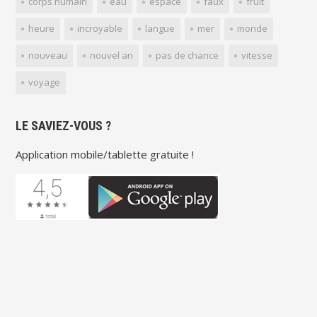
corps humain
eau
espace
faux
fruit
heure
incroyable
langue
mer
monde
nouveau
nouvel an
pas de chance
vitesse
voyage
LE SAVIEZ-VOUS ?
Application mobile/tablette gratuite !