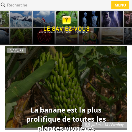
MENU
Recherche
www.le-saviez-vous.com | Infos insolites
NATURE
La banane est la plus
prolifique de toutes les
jackmac34 / Pixabay
plantes vivrières