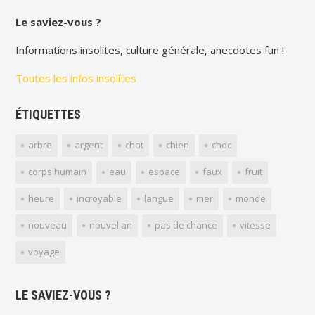
Le saviez-vous ?
Informations insolites, culture générale, anecdotes fun !
Toutes les infos insolites
ÉTIQUETTES
arbre
argent
chat
chien
choc
corps humain
eau
espace
faux
fruit
heure
incroyable
langue
mer
monde
nouveau
nouvel an
pas de chance
vitesse
voyage
LE SAVIEZ-VOUS ?