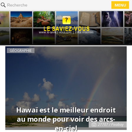
MENU
Recherche
www.le-saviez-vous.com | Infos insolites
GÉOGRAPHIE
Hawaï est le meilleur endroit
au monde pour voir des arcs-
27707 / Pixabay
en-ciel