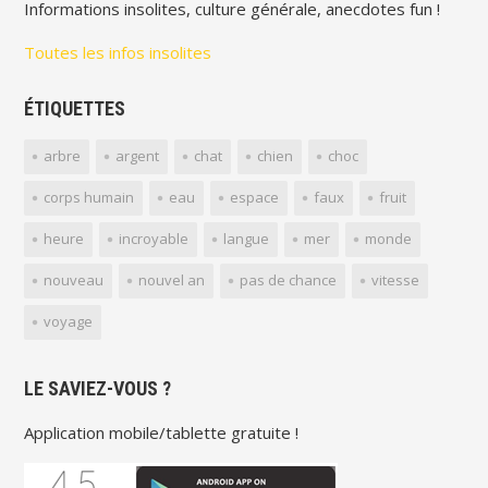
Informations insolites, culture générale, anecdotes fun !
Toutes les infos insolites
ÉTIQUETTES
arbre
argent
chat
chien
choc
corps humain
eau
espace
faux
fruit
heure
incroyable
langue
mer
monde
nouveau
nouvel an
pas de chance
vitesse
voyage
LE SAVIEZ-VOUS ?
Application mobile/tablette gratuite !