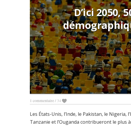
D’ici 2050, 
démographiqu
1 commentaire
/
34
Les États-Unis, l’Inde, le Pakistan, le Nigeria,
Tanzanie et l’Ouganda contribueront le plus à