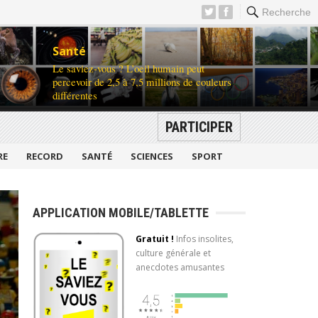
Recherche
Santé
Le saviez-vous ? L’oeil humain peut
percevoir de 2,5 à 7,5 millions de couleurs
différentes
PARTICIPER
RE
RECORD
SANTÉ
SCIENCES
SPORT
APPLICATION MOBILE/TABLETTE
Gratuit !
Infos insolites,
culture générale et
anecdotes amusantes