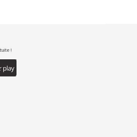
uite !