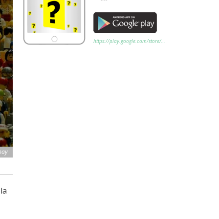
https://play.google.com/store/…
bay
la