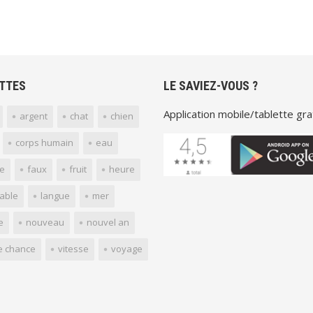
TTES
LE SAVIEZ-VOUS ?
Application mobile/tablette grat
argent
chat
chien
corps humain
eau
e
faux
fruit
heure
yable
langue
mer
e
nouveau
nouvel an
e chance
vitesse
voyage