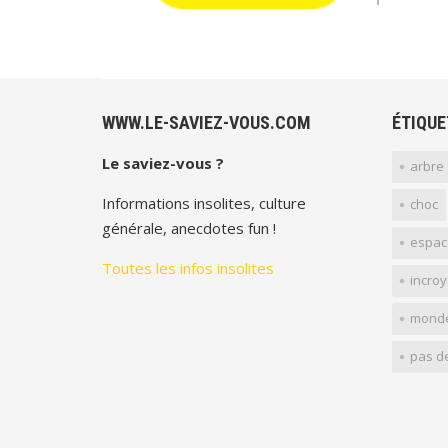
WWW.LE-SAVIEZ-VOUS.COM
ÉTIQUE
Le saviez-vous ?
arbre
Informations insolites, culture
choc
générale, anecdotes fun !
espac
Toutes les infos insolites
incro
mond
pas d