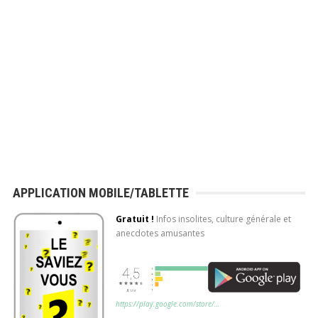
Application mobile gratuite (Android)
Découvrez chaque
APPLICATION MOBILE/TABLETTE
jour de nouvelles
Gratuit !
Infos insolites, culture générale et
infos amusantes,
anecdotes amusantes
anecdotes insolites,
culture générale!
Application mobile
https://play.google.com/store/…