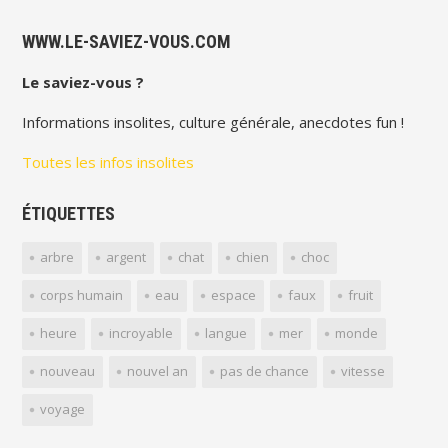
WWW.LE-SAVIEZ-VOUS.COM
Le saviez-vous ?
Informations insolites, culture générale, anecdotes fun !
Toutes les infos insolites
ÉTIQUETTES
arbre
argent
chat
chien
choc
corps humain
eau
espace
faux
fruit
heure
incroyable
langue
mer
monde
nouveau
nouvel an
pas de chance
vitesse
voyage