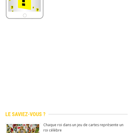
gratuite disponible
sur Android (
Google
Play Store
officiel)
100% Gratuit
Mis à
jour
quotidie
nnemen
t
N°1 app store
Commentaire, Like, Partage...
LE SAVIEZ-VOUS ?
Télécharger
(Google Play Store)
Chaque roi dans un jeu de cartes représente un
roi célèbre