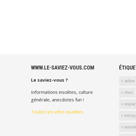
WWW.LE-SAVIEZ-VOUS.COM
ÉTIQUE
Le saviez-vous ?
arbre
Informations insolites, culture
choc
générale, anecdotes fun !
espac
Toutes les infos insolites
incro
mond