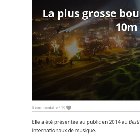
La plus grosse bo
10m 
0 commentaire
/
39
Elle a été présentée au public en 2014 au
Besti
internationaux de musique.