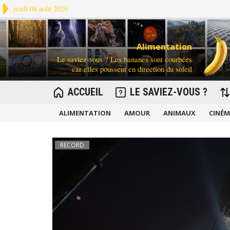
jeudi 06 août 2026
Alimentation
Le saviez-vous ? Les bananes sont courbées
car elles poussent en direction du soleil
ACCUEIL
LE SAVIEZ-VOUS ?
ALIMENTATION
AMOUR
ANIMAUX
CINÉ
RECORD