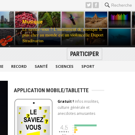
Recherche
Musique
Le saviez-vous ? L’instrument de musique le
plus cher au monde est un violoncelle Duport
Stradivarius
PARTICIPER
RE
RECORD
SANTÉ
SCIENCES
SPORT
APPLICATION MOBILE/TABLETTE
Gratuit !
Infos insolites,
culture générale et
anecdotes amusantes