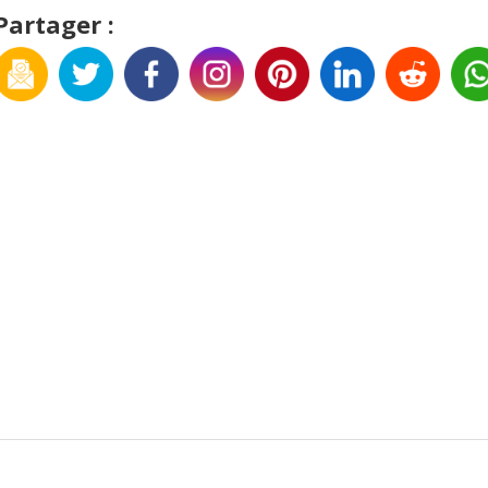
Partager :
Application mobile gratuite (Android)
couvrez chaque jour de nouvelles infos amusantes, anecdotes