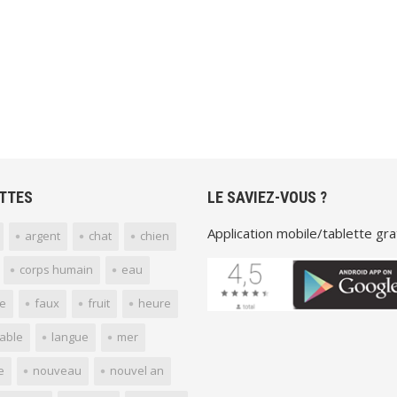
TTES
LE SAVIEZ-VOUS ?
Application mobile/tablette grat
argent
chat
chien
corps humain
eau
e
faux
fruit
heure
yable
langue
mer
e
nouveau
nouvel an