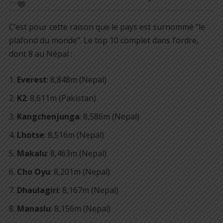
77
C’est pour cette raison que le pays est surnommé “le
plafond du monde”. Le top 10 complet dans l’ordre,
dont 8 au Népal :
Everest
: 8,848m (Nepal)
K2
: 8,611m (Pakistan)
Kangchenjunga
: 8,586m (Nepal)
Lhotse
: 8,516m (Nepal)
Makalu
: 8,463m (Nepal)
Cho Oyu
: 8,201m (Nepal)
Dhaulagiri
: 8,167m (Nepal)
Manaslu
: 8,156m (Nepal)