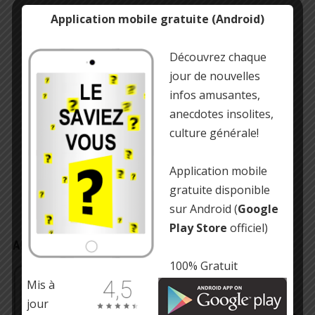
Application mobile gratuite (Android)
Découvrez chaque
jour de nouvelles
infos amusantes,
anecdotes insolites,
culture générale!
Application mobile
gratuite disponible
sur Android (
Google
Play Store
officiel)
APPLICATION MOBILE/TABLETTE
100% Gratuit
Gratuit !
Infos insolites, culture générale et
Mis à
anecdotes amusantes
jour