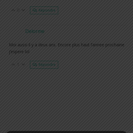
0
Répondre
Delorme
Moi aussi il y a deux ans. Encore plus haut l’annee prochaine
j’espere lol
1
Répondre