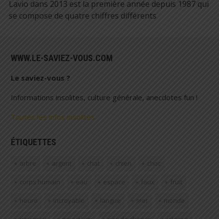
Lavio
dans
2013 est la première année depuis 1987 qui
se compose de quatre chiffres différents
WWW.LE-SAVIEZ-VOUS.COM
Le saviez-vous ?
Informations insolites, culture générale, anecdotes fun !
Toutes les infos insolites
ÉTIQUETTES
arbre
argent
chat
chien
choc
corps humain
eau
espace
faux
fruit
heure
incroyable
langue
mer
monde