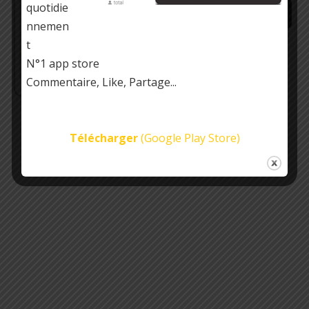
quotidie
nnemen
https://play.google.com/store/…
t
N°1 app store
Commentaire, Like, Partage...
Télécharger
(Google Play Store)