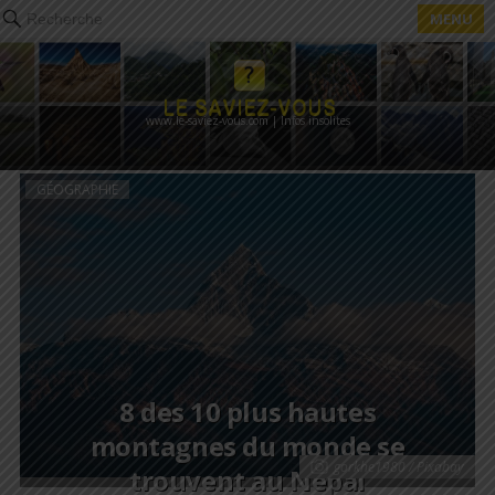
MENU
Recherche
www.le-saviez-vous.com | Infos insolites
GÉOGRAPHIE
8 des 10 plus hautes
montagnes du monde se
gorkhe1980 / Pixabay
trouvent au Népal