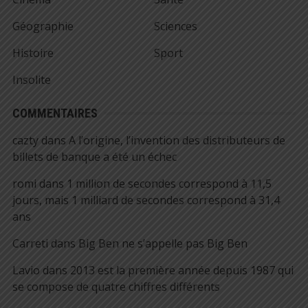
Géographie
Sciences
Histoire
Sport
Insolite
COMMENTAIRES
cazty
dans
A l’origine, l’invention des distributeurs de
billets de banque a été un échec
romi
dans
1 million de secondes correspond à 11,5
jours, mais 1 milliard de secondes correspond à 31,4
ans
Carreti
dans
Big Ben ne s’appelle pas Big Ben
Lavio
dans
2013 est la première année depuis 1987 qui
se compose de quatre chiffres différents