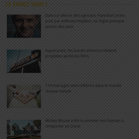
LE SAVIEZ-VOUS ?
Dans Le silence des agneaux, Hannibal Lecter,
joué par Anthony Hopkins, ne cligne presque
jamais des yeux
Auparavant, les bande-annonces étaient
projetées après les films
116 mariages sont célébrés dans le monde
chaque minute
Mickey Mouse a été le premier non-humain à
remporter un Oscar