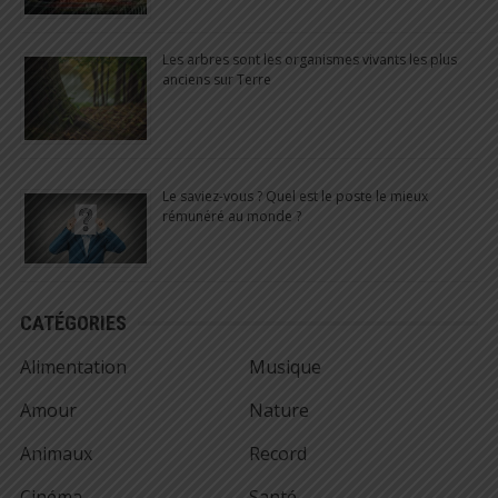
Les arbres sont les organismes vivants les plus
anciens sur Terre
Le saviez-vous ? Quel est le poste le mieux
rémunéré au monde ?
CATÉGORIES
Alimentation
Musique
Amour
Nature
Animaux
Record
Cinéma
Santé