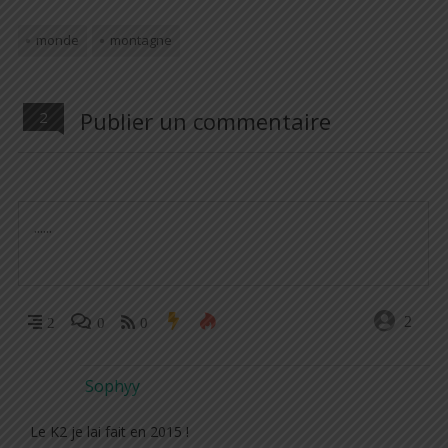
monde
montagne
Publier un commentaire
2
2
2
0
0
Sophyy
Le K2 je lai fait en 2015 !