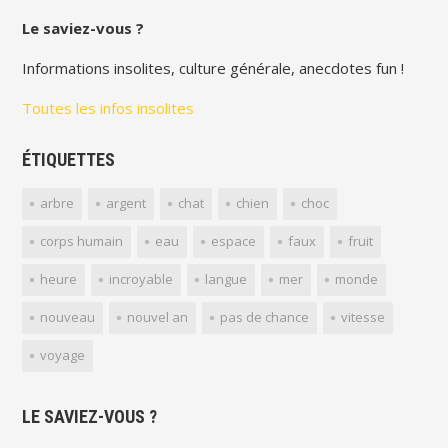
Le saviez-vous ?
Informations insolites, culture générale, anecdotes fun !
Toutes les infos insolites
ÉTIQUETTES
arbre
argent
chat
chien
choc
corps humain
eau
espace
faux
fruit
heure
incroyable
langue
mer
monde
nouveau
nouvel an
pas de chance
vitesse
voyage
LE SAVIEZ-VOUS ?