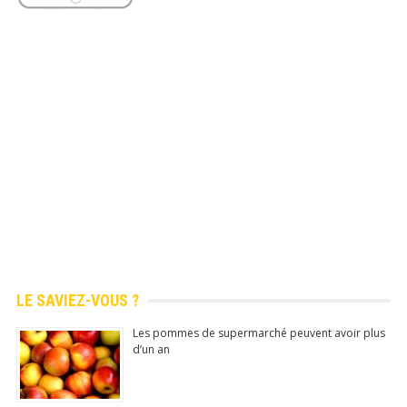
Application mobile gratuite (Android)
Découvrez chaque jour de 
infos amusantes, anecdotes 
culture générale!
LE SAVIEZ-VOUS ?
Les pommes de supermarché peuvent avoir plus
Application mobile gratuite
d’un an
sur Android (
Google Play 
officiel)