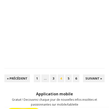
NAVIGATION
« PRÉCÉDENT
1
…
3
4
5
6
SUIVANT »
DES
ARTICLES
Application mobile
Gratuit ! Decouvrez chaque jour de nouvelles infos insolites et
passionnantes sur mobile/tablette