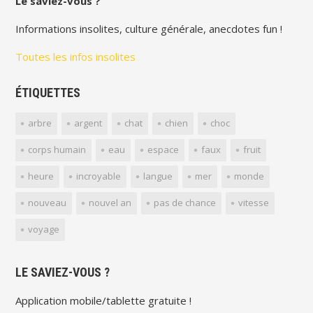
Le saviez-vous ?
Informations insolites, culture générale, anecdotes fun !
Toutes les infos insolites
ÉTIQUETTES
arbre
argent
chat
chien
choc
corps humain
eau
espace
faux
fruit
heure
incroyable
langue
mer
monde
nouveau
nouvel an
pas de chance
vitesse
voyage
LE SAVIEZ-VOUS ?
Application mobile/tablette gratuite !