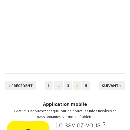
NAVIGATION
« PRÉCÉDENT
1
…
3
4
5
SUIVANT »
DES
ARTICLES
Application mobile
Gratuit ! Decouvrez chaque jour de nouvelles infos insolites et
passionnantes sur mobile/tablette