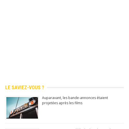
Application mobile gratuite (Android)
Découvrez chaque jour de 
infos amusantes, anecdotes 
culture générale!
LE SAVIEZ-VOUS ?
Auparavant, les bande-annonces étaient
Application mobile gratuite
projetées après les films
sur Android (
Google Play 
officiel)