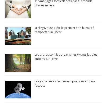
116 mariages sont célébrés dans le monde
100% Gratuit
chaque minute
Mis à jour quotidiennemen
N°1 app store
Mickey Mouse a été le premier non-humain à
Commentaire, Like,
remporter un Oscar
Partage...
Télécharger
(Google Play Store)
Les arbres sont les organismes vivants les plus
anciens sur Terre
Les astronautes ne peuvent pas pleurer dans
l’espace