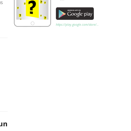
us
https://play.google.com/store/…
 un