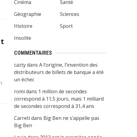
Cinéma
Santé
musantes,
Géographie
Sciences
Histoire
Sport
ndroid
Insolite
ut
COMMENTAIRES
cazty
dans
A l’origine, l’invention des
distributeurs de billets de banque a été
un échec
n
romi
dans
1 million de secondes
correspond à 11,5 jours, mais 1 milliard
de secondes correspond à 31,4 ans
Carreti
dans
Big Ben ne s’appelle pas
Big Ben