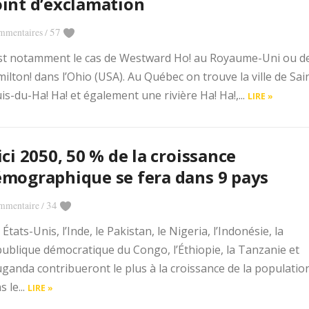
int d’exclamation
57
mmentaires
/
st notamment le cas de Westward Ho! au Royaume-Uni ou d
ilton! dans l’Ohio (USA). Au Québec on trouve la ville de Sai
is-du-Ha! Ha! et également une rivière Ha! Ha!,...
LIRE »
ici 2050, 50 % de la croissance
mographique se fera dans 9 pays
34
mmentaire
/
 États-Unis, l’Inde, le Pakistan, le Nigeria, l’Indonésie, la
ublique démocratique du Congo, l’Éthiopie, la Tanzanie et
uganda contribueront le plus à la croissance de la populatio
s le...
LIRE »