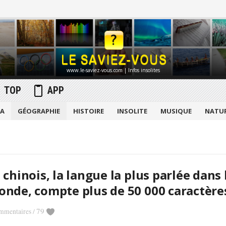
www.le-saviez-vous.com | Infos insolites
TOP
APP
MA
GÉOGRAPHIE
HISTOIRE
INSOLITE
MUSIQUE
NATU
 chinois, la langue la plus parlée dans 
nde, compte plus de 50 000 caractère
79
mmentaires
/