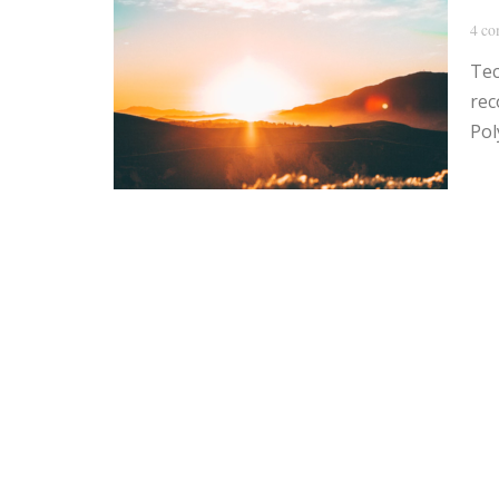
4 co
Tec
rec
Pol