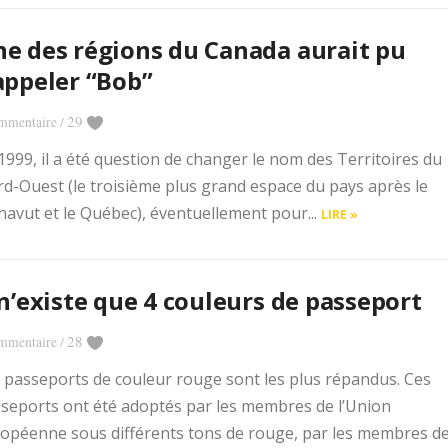
e des régions du Canada aurait pu
appeler “Bob”
29
mmentaire
/
1999, il a été question de changer le nom des Territoires du
d-Ouest (le troisième plus grand espace du pays après le
avut et le Québec), éventuellement pour...
LIRE »
 n’existe que 4 couleurs de passeport
28
mmentaire
/
 passeports de couleur rouge sont les plus répandus. Ces
seports ont été adoptés par les membres de l’Union
Application mobile gratuite (Android)
opéenne sous différents tons de rouge, par les membres de