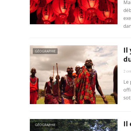
Mai
déb
exe
dan
Il
GÉOGRAPHIE
d
2 co
Le 
off
sot
Il
GÉOGRAPHIE