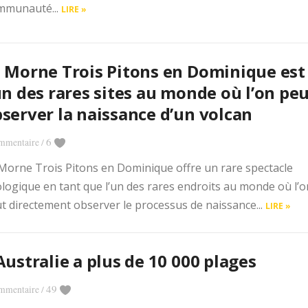
mmunauté...
LIRE »
Découvrez chaque jour de nouvelles infos a
anecdotes insolites, culture générale!
 Morne Trois Pitons en Dominique est
Application mobile gratuite disponible sur A
un des rares sites au monde où l’on pe
(
Google Play Store
officiel)
server la naissance d’un volcan
100% Gratuit
6
mmentaire
/
Mis à jour
Morne Trois Pitons en Dominique offre un rare spectacle
quotidienneme
logique en tant que l’un des rares endroits au monde où l’o
nt
t directement observer le processus de naissance...
N°1 app store
LIRE »
Commentaire, Like, Partage...
Australie a plus de 10 000 plages
Télécharger
(Google Play Store)
49
mmentaire
/