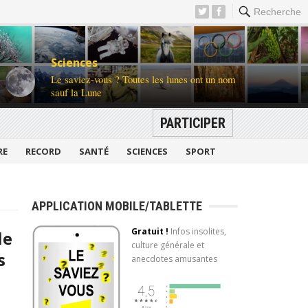
Recherche
Sciences
Le saviez-vous ? Toutes les lunes ont un nom
sauf la Lune
PARTICIPER
RE
RECORD
SANTÉ
SCIENCES
SPORT
APPLICATION MOBILE/TABLETTE
Gratuit !
Infos insolites,
le
culture générale et
s
anecdotes amusantes