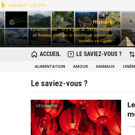
vendredi 07 août 2026
Histoire
Le saviez-vous ? Il y a plus de 200 pyramides
au Soudan, plus que le nombre de pyramides
trouvées en Egypte
ACCUEIL
LE SAVIEZ-VOUS ?
ALIMENTATION
AMOUR
ANIMAUX
CINÉ
Le saviez-vous ?
Le
GÉOGRAPHIE
mo
5 co