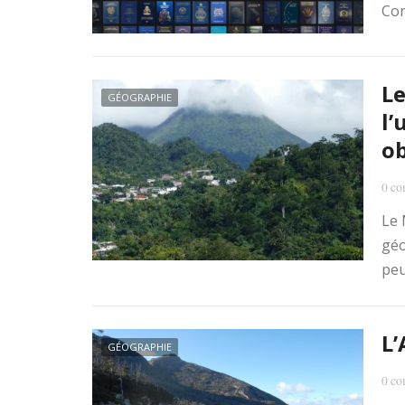
Co
Le
GÉOGRAPHIE
l’
ob
0 co
Le 
géo
peu
L’
GÉOGRAPHIE
0 co