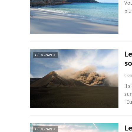
Vou
plu
Le
GÉOGRAPHIE
so
0 co
Il 
sur
l’E
Le
GÉOGRAPHIE