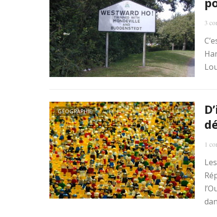
po
3 co
C’e
Ham
Lou
D’
GÉOGRAPHIE
dé
1 co
Les
Rép
l’O
dan