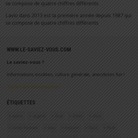
se compose de quatre chiffres différents
Lavio
dans
2013 est la première année depuis 1987 qui
se compose de quatre chiffres différents
WWW.LE-SAVIEZ-VOUS.COM
Le saviez-vous ?
Informations insolites, culture générale, anecdotes fun !
Toutes les infos insolites
ÉTIQUETTES
arbre
argent
chat
chien
choc
corps humain
eau
espace
faux
fruit