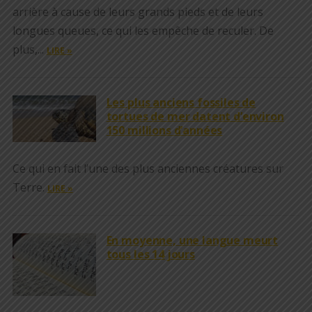
arrière à cause de leurs grands pieds et de leurs
longues queues, ce qui les empêche de reculer. De
plus,...
LIRE »
Les plus anciens fossiles de
tortues de mer datent d’environ
150 millions d’années
Ce qui en fait l’une des plus anciennes créatures sur
Terre.
LIRE »
En moyenne, une langue meurt
tous les 14 jours