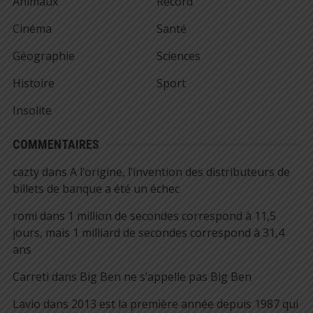
Animaux
Record
Cinéma
Santé
Géographie
Sciences
Histoire
Sport
Insolite
COMMENTAIRES
cazty
dans
A l’origine, l’invention des distributeurs de
billets de banque a été un échec
romi
dans
1 million de secondes correspond à 11,5
jours, mais 1 milliard de secondes correspond à 31,4
ans
Carreti
dans
Big Ben ne s’appelle pas Big Ben
Lavio
dans
2013 est la première année depuis 1987 qui