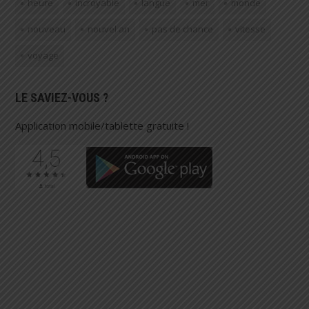
heure
incroyable
langue
mer
monde
nouveau
nouvel an
pas de chance
vitesse
voyage
LE SAVIEZ-VOUS ?
Application mobile/tablette gratuite !