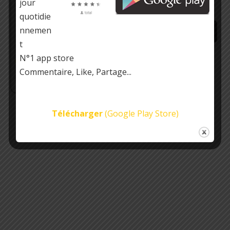
jour
quotidie
nnemen
t
https://play.google.com/store/…
N°1 app store
Commentaire, Like, Partage...
Télécharger
(Google Play Store)