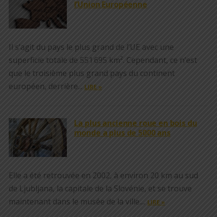
l’Union Européenne
Il s’agit du pays le plus grand de l’UE avec une
superficie totale de 551 695 km². Cependant, ce n’est
que le troisième plus grand pays du continent
européen, derrière...
LIRE »
La plus ancienne roue en bois du
monde a plus de 5000 ans
Elle a été retrouvée en 2002, à environ 20 km au sud
de Ljubljana, la capitale de la Slovénie, et se trouve
maintenant dans le musée de la ville....
LIRE »