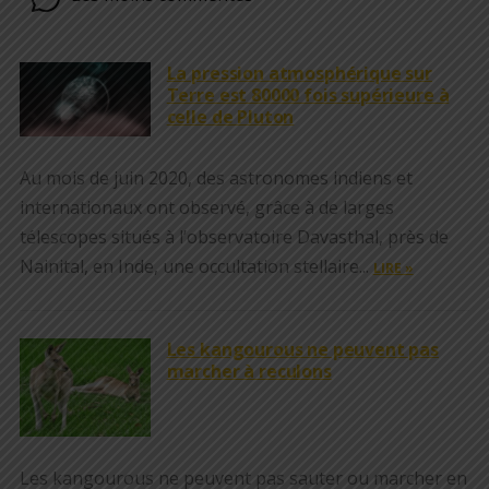
La pression atmosphérique sur
Terre est 80000 fois supérieure à
celle de Pluton
Au mois de juin 2020, des astronomes indiens et
internationaux ont observé, grâce à de larges
télescopes situés à l’observatoire Davasthal, près de
Nainital, en Inde, une occultation stellaire...
LIRE »
Les kangourous ne peuvent pas
marcher à reculons
Les kangourous ne peuvent pas sauter ou marcher en