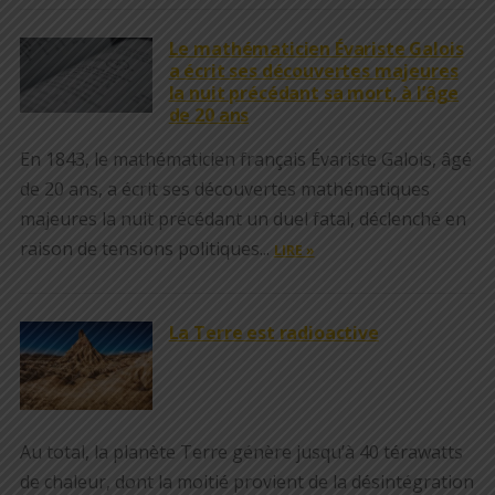
Le mathématicien Évariste Galois
a écrit ses découvertes majeures
la nuit précédant sa mort, à l’âge
de 20 ans
En 1843, le mathématicien français Évariste Galois, âgé
de 20 ans, a écrit ses découvertes mathématiques
majeures la nuit précédant un duel fatal, déclenché en
raison de tensions politiques...
LIRE »
La Terre est radioactive
Au total, la planète Terre génère jusqu’à 40 térawatts
de chaleur, dont la moitié provient de la désintégration