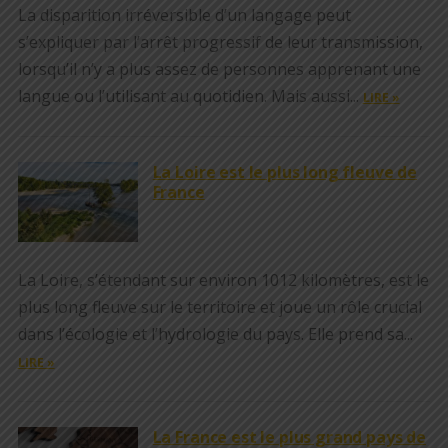
La disparition irréversible d’un langage peut
s’expliquer par l’arrêt progressif de leur transmission,
lorsqu’il n’y a plus assez de personnes apprenant une
langue ou l’utilisant au quotidien. Mais aussi...
LIRE »
La Loire est le plus long fleuve de
France
La Loire, s’étendant sur environ 1012 kilomètres, est le
plus long fleuve sur le territoire et joue un rôle crucial
dans l’écologie et l’hydrologie du pays. Elle prend sa...
LIRE »
La France est le plus grand pays de