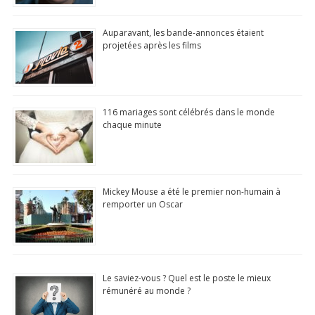
Auparavant, les bande-annonces étaient
projetées après les films
116 mariages sont célébrés dans le monde
chaque minute
Application mobile gratuite (Android)
Découvrez chaque jour de 
infos amusantes, anecdotes 
Mickey Mouse a été le premier non-humain à
remporter un Oscar
culture générale!
Application mobile gratuite
sur Android (
Google Play 
Le saviez-vous ? Quel est le poste le mieux
officiel)
rémunéré au monde ?