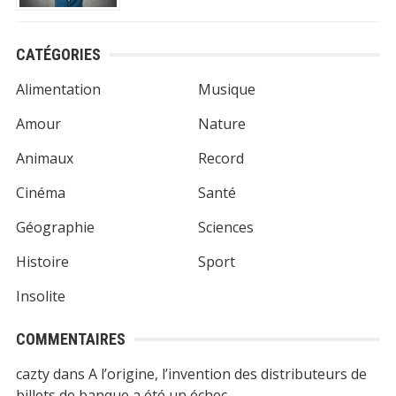
100% Gratuit
Mis à jour quotidiennemen
CATÉGORIES
N°1 app store
Alimentation
Musique
Commentaire, Like,
Amour
Nature
Partage...
Animaux
Record
Cinéma
Santé
Télécharger
(Google Play Store)
Géographie
Sciences
Histoire
Sport
Insolite
COMMENTAIRES
cazty
dans
A l’origine, l’invention des distributeurs de
billets de banque a été un échec