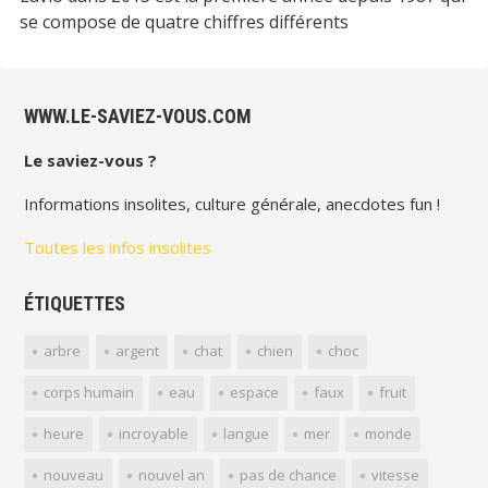
se compose de quatre chiffres différents
WWW.LE-SAVIEZ-VOUS.COM
Le saviez-vous ?
Informations insolites, culture générale, anecdotes fun !
Toutes les infos insolites
ÉTIQUETTES
arbre
argent
chat
chien
choc
corps humain
eau
espace
faux
fruit
heure
incroyable
langue
mer
monde
nouveau
nouvel an
pas de chance
vitesse