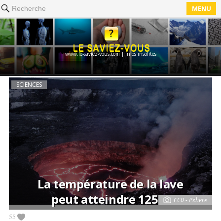
MENU
Recherche
www.le-saviez-vous.com | Infos insolites
SCIENCES
La température de la lave
peut atteindre 1250°
CC0 - Pxhere
55