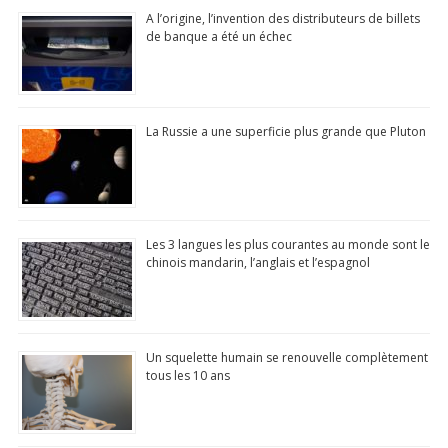
A l’origine, l’invention des distributeurs de billets
nnemen
de banque a été un échec
t
N°1 app store
Commentaire, Like, Partage...
La Russie a une superficie plus grande que Pluton
Télécharger
(Google Play Store)
Les 3 langues les plus courantes au monde sont le
chinois mandarin, l’anglais et l’espagnol
Un squelette humain se renouvelle complètement
tous les 10 ans