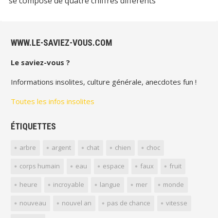
se compose de quatre chiffres différents
WWW.LE-SAVIEZ-VOUS.COM
Le saviez-vous ?
Informations insolites, culture générale, anecdotes fun !
Toutes les infos insolites
ÉTIQUETTES
arbre
argent
chat
chien
choc
corps humain
eau
espace
faux
fruit
heure
incroyable
langue
mer
monde
nouveau
nouvel an
pas de chance
vitesse