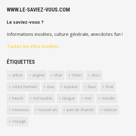
WWW.LE-SAVIEZ-VOUS.COM
Le saviez-vous ?
Informations insolites, culture générale, anecdotes fun !
Toutes les infos insolites
ÉTIQUETTES
arbre
argent
chat
chien
choc
corps humain
eau
espace
faux
fruit
heure
incroyable
langue
mer
monde
nouveau
nouvel an
pas de chance
vitesse
voyage