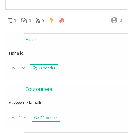
3
3
0
0
Fleur
Haha lol
1
Répondre
Coutourieta
Azyyyy de la balle !
-1
Répondre