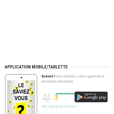
Application mobile gratuite (Android)
Découvrez chaque
APPLICATION MOBILE/TABLETTE
jour de nouvelles
Gratuit !
Infos insolites, culture générale et
infos amusantes,
anecdotes amusantes
anecdotes insolites,
culture générale!
https://play.google.com/store/…
Application mobile