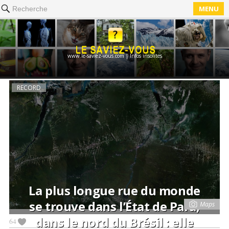
MENU
Recherche
www.le-saviez-vous.com | Infos insolites
RECORD
La plus longue rue du monde
se trouve dans l’État de Pará,
Maps
dans le nord du Brésil : elle
64