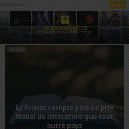
MENU
Recherche
www.le-saviez-vous.com | Infos insolites
RECORD
La France compte plus de prix
Nobel de littérature que tout
autre pays