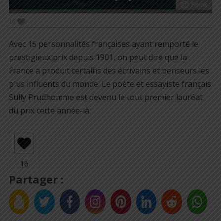
Pexels
16
Avec 15 personnalités françaises ayant remporté le
prestigieux prix depuis 1901, on peut dire que la
France a produit certains des écrivains et penseurs les
plus influents du monde.
Le poète et essayiste français
Sully Prudhomme est devenu le tout premier lauréat
du prix cette année-là.
Partager :