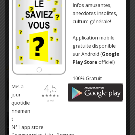
infos amusantes,
anecdotes insolites,
culture générale!
Application mobile
gratuite disponible
sur Android (
Google
Play Store
officiel)
LE SAVIEZ-VOUS ?
100% Gratuit
116 mariages sont célébrés dans le monde
chaque minute
Mis à
jour
quotidie
nnemen
Mickey Mouse a été le premier non-humain à
remporter un Oscar
t
N°1 app store