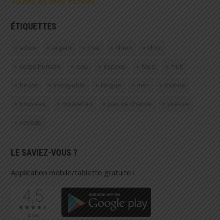
Toutes les infos insolites
ÉTIQUETTES
arbre
argent
chat
chien
choc
corps humain
eau
espace
faux
fruit
heure
incroyable
langue
mer
monde
nouveau
nouvel an
pas de chance
vitesse
voyage
LE SAVIEZ-VOUS ?
Application mobile/tablette gratuite !