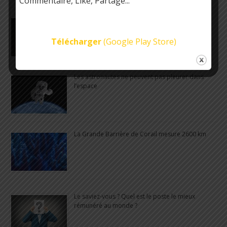
Commentaire, Like, Partage...
Les arbres sont les organismes vivants les plus
anciens sur Terre
Télécharger
(Google Play Store)
Les astronautes ne peuvent pas pleurer dans
l’espace
La Grande Barrière de Corail mesure 2600 km
Le saviez-vous ? Quel est le poste le mieux
rémunéré au monde ?