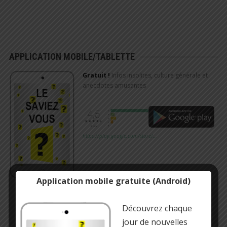
APPLICATION MOBILE/TABLETTE
Gratuit !
Infos insolites, culture générale et
anecdotes amusantes
https://play.google.com/store/…
Application mobile gratuite (Android)
Découvrez chaque
jour de nouvelles