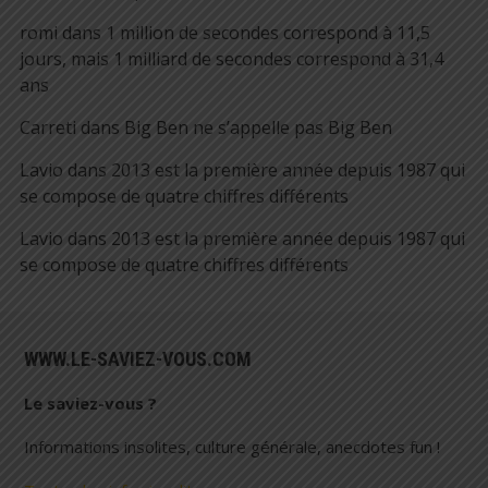
romi
dans
1 million de secondes correspond à 11,5
jours, mais 1 milliard de secondes correspond à 31,4
ans
Carreti
dans
Big Ben ne s’appelle pas Big Ben
Lavio
dans
2013 est la première année depuis 1987 qui
se compose de quatre chiffres différents
Lavio
dans
2013 est la première année depuis 1987 qui
se compose de quatre chiffres différents
WWW.LE-SAVIEZ-VOUS.COM
Le saviez-vous ?
Informations insolites, culture générale, anecdotes fun !