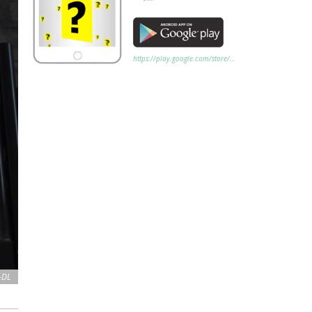
https://play.google.com/store/…
-DL