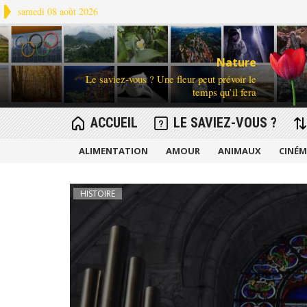
samedi 08 août 2026
Nature
Le saviez-vous ? Une fleur peut prévoir le
temps qu’il fera
ACCUEIL
LE SAVIEZ-VOUS ?
ALIMENTATION
AMOUR
ANIMAUX
CINÉ
HISTOIRE