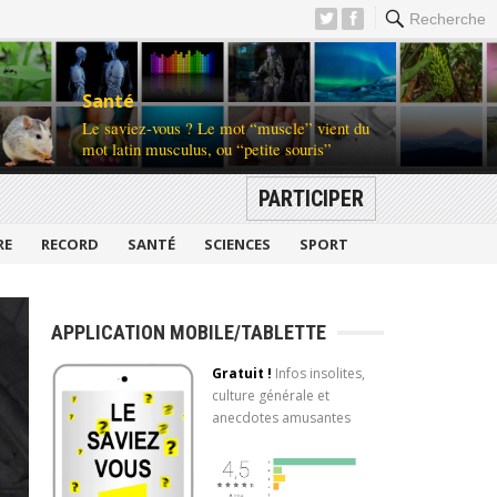
Recherche
Santé
Le saviez-vous ? Le mot “muscle” vient du
mot latin musculus, ou “petite souris”
PARTICIPER
RE
RECORD
SANTÉ
SCIENCES
SPORT
APPLICATION MOBILE/TABLETTE
Gratuit !
Infos insolites,
culture générale et
anecdotes amusantes