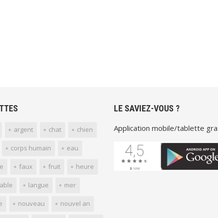
TTES
LE SAVIEZ-VOUS ?
Application mobile/tablette grat
argent
chat
chien
corps humain
eau
e
faux
fruit
heure
yable
langue
mer
e
nouveau
nouvel an