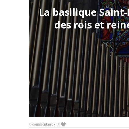
La basilique Saint-
des rois et rei
0 commentaire
/
10