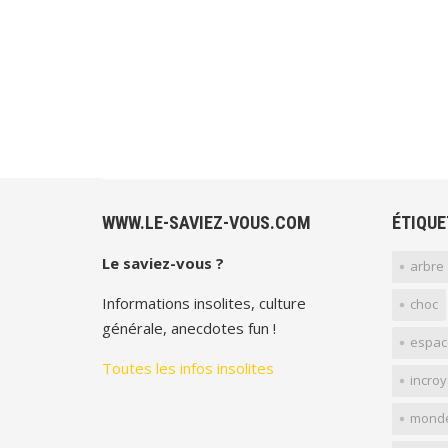
WWW.LE-SAVIEZ-VOUS.COM
ÉTIQUE
Le saviez-vous ?
arbre
Informations insolites, culture
choc
générale, anecdotes fun !
espac
Toutes les infos insolites
incro
mond