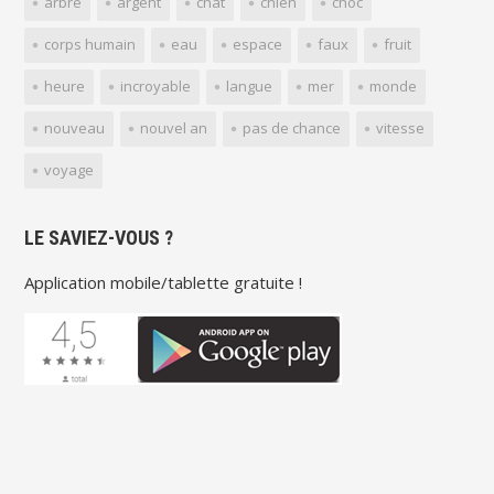
arbre
argent
chat
chien
choc
corps humain
eau
espace
faux
fruit
heure
incroyable
langue
mer
monde
nouveau
nouvel an
pas de chance
vitesse
voyage
LE SAVIEZ-VOUS ?
Application mobile/tablette gratuite !