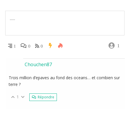
1
1
0
0
Chouchen87
Trois million d’epaves au fond des oceans… et combien sur
terre ?
1
Répondre