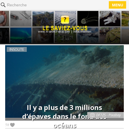
MENU
Recherche
www.le-saviez-vous.com | Infos insolites
INSOLITE
Il y a plus de 3 millions
d’épaves dans le fond des
DF7ZS - Pixabay
océans
58