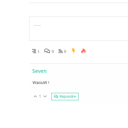
1
0
0
Seven
WaouW !
1
Répondre