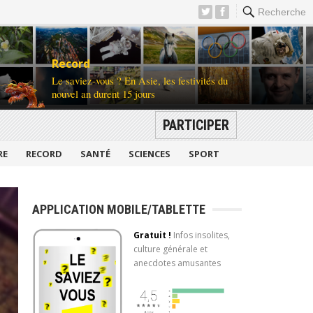
Recherche
Record
Le saviez-vous ? En Asie, les festivités du
nouvel an durent 15 jours
PARTICIPER
RE
RECORD
SANTÉ
SCIENCES
SPORT
APPLICATION MOBILE/TABLETTE
Gratuit !
Infos insolites,
culture générale et
anecdotes amusantes