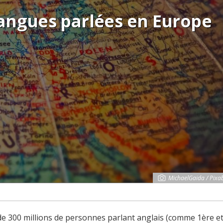
 langues parlées en Europe
MichaelGaida / Pixa
 de 300 millions de personnes parlant anglais (comme 1ère e