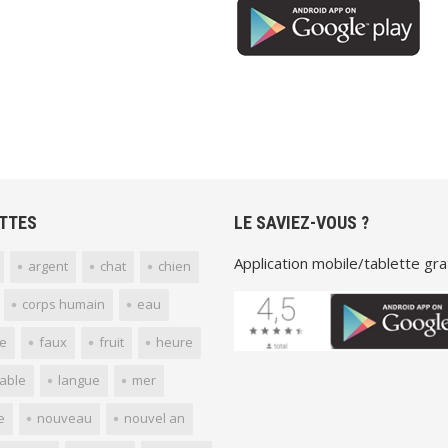
TTES
LE SAVIEZ-VOUS ?
Application mobile/tablette grat
argent
chat
chien
corps humain
eau
e
faux
fruit
heure
yable
langue
mer
e
nouveau
nouvel an