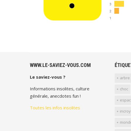
WWW.LE-SAVIEZ-VOUS.COM
ÉTIQUE
Le saviez-vous ?
arbre
Informations insolites, culture
choc
générale, anecdotes fun !
espac
Toutes les infos insolites
incro
mond