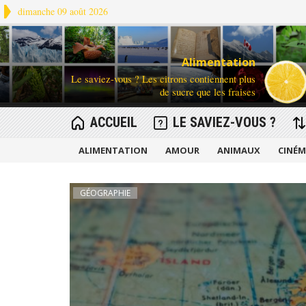
dimanche 09 août 2026
Alimentation
Le saviez-vous ? Les citrons contiennent plus
de sucre que les fraises
ACCUEIL
LE SAVIEZ-VOUS ?
ALIMENTATION
AMOUR
ANIMAUX
CINÉ
GÉOGRAPHIE