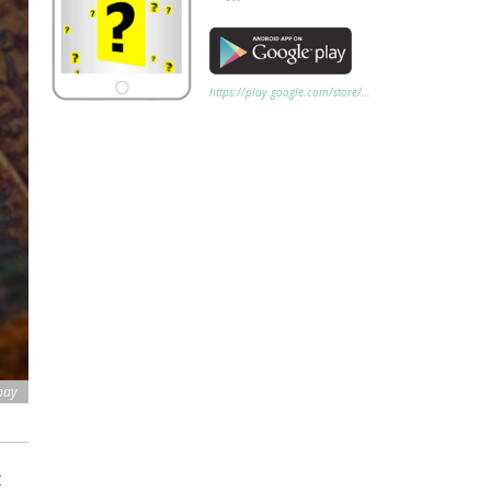
https://play.google.com/store/…
bay
t