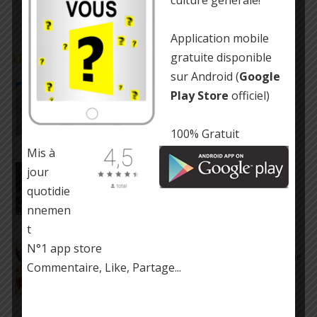
Application mobile
gratuite disponible
LE SAVIEZ-VOUS ?
sur Android (
Google
Un mouvement artistique s’appelle
Play Store
officiel)
l’Accidentalisme
100% Gratuit
Mis à
Les requins sont sur Terre depuis près de 450
jour
millions d’années
quotidie
nnemen
t
Au début de l’ère automobile en Angleterre,
N°1 app store
chaque véhicule devait être précédé d’un homme
Commentaire, Like, Partage...
agitant un drapeau rouge