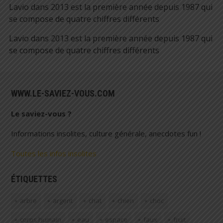
Lavio
dans
2013 est la première année depuis 1987 qui
se compose de quatre chiffres différents
Lavio
dans
2013 est la première année depuis 1987 qui
se compose de quatre chiffres différents
WWW.LE-SAVIEZ-VOUS.COM
Le saviez-vous ?
Informations insolites, culture générale, anecdotes fun !
Toutes les infos insolites
ÉTIQUETTES
arbre
argent
chat
chien
choc
corps humain
eau
espace
faux
fruit