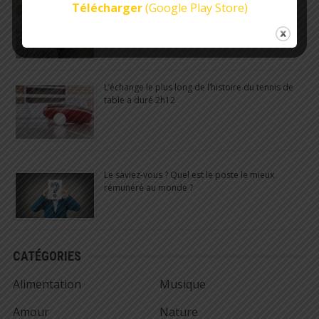
Télécharger
(Google Play Store)
Les reines fourmis peuvent vivre jusqu’à 30 ans
L’échange le plus long de l’histoire du tennis de
table a duré 2h12
Le saviez-vous ? Quel est le poste le mieux
rémunéré au monde ?
CATÉGORIES
Alimentation
Musique
Amour
Nature