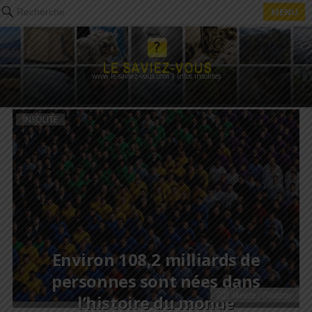
MENU
Recherche
www.le-saviez-vous.com | Infos insolites
INSOLITE
Environ 108,2 milliards de
personnes sont nées dans
skeeze / Pixabay
l’histoire du monde