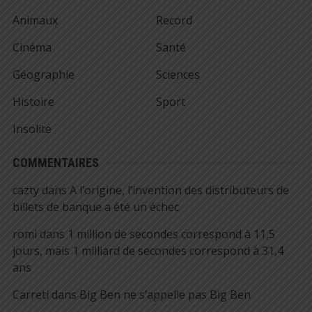
Animaux
Record
Cinéma
Santé
Géographie
Sciences
Histoire
Sport
Insolite
COMMENTAIRES
cazty
dans
A l’origine, l’invention des distributeurs de
billets de banque a été un échec
romi
dans
1 million de secondes correspond à 11,5
jours, mais 1 milliard de secondes correspond à 31,4
ans
Carreti
dans
Big Ben ne s’appelle pas Big Ben