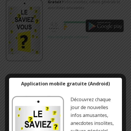
Gratuit !
Infos insolites, culture générale et
anecdotes amusantes
https://play.google.com/store/…
Application mobile gratuite (Android)
Découvrez chaque
jour de nouvelles
infos amusantes,
anecdotes insolites,
culture générale!