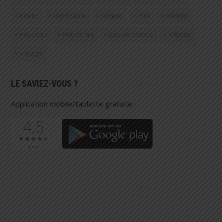
heure
incroyable
langue
mer
monde
nouveau
nouvel an
pas de chance
vitesse
voyage
LE SAVIEZ-VOUS ?
Application mobile/tablette gratuite !