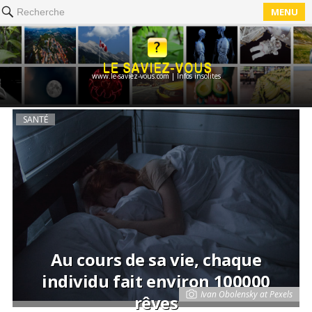
MENU
Recherche
www.le-saviez-vous.com | Infos insolites
SANTÉ
Au cours de sa vie, chaque
individu fait environ 100000
Ivan Obolensky at Pexels
rêves