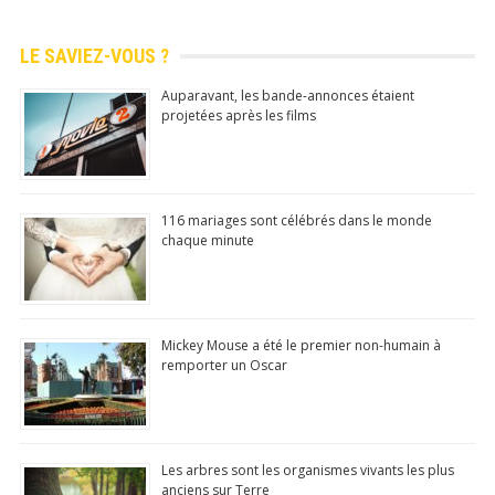
jour
quotidie
LE SAVIEZ-VOUS ?
nnemen
t
Auparavant, les bande-annonces étaient
projetées après les films
N°1 app store
Commentaire, Like, Partage...
116 mariages sont célébrés dans le monde
Télécharger
(Google Play Store)
chaque minute
Mickey Mouse a été le premier non-humain à
remporter un Oscar
Les arbres sont les organismes vivants les plus
anciens sur Terre