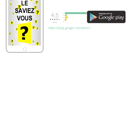
Application mobile gratuite (Android)
https://play.google.com/store/…
Découvrez chaque
jour de nouvelles
infos amusantes,
anecdotes insolites,
culture générale!
Application mobile
gratuite disponible
sur Android (
Google
Play Store
officiel)
100% Gratuit
Mis à