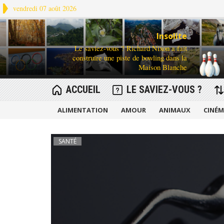
vendredi 07 août 2026
Insolite
Le saviez-vous ? Richard Nixon a fait
construire une piste de bowling dans la
Maison Blanche
ACCUEIL
LE SAVIEZ-VOUS ?
ALIMENTATION
AMOUR
ANIMAUX
CINÉ
SANTÉ