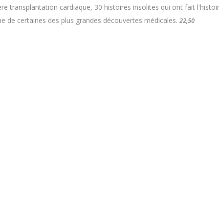
 transplantation cardiaque, 30 histoires insolites qui ont fait l'histoi
plication mobile gratuite disponible sur Android (
Google Pl
gine de certaines des plus grandes découvertes médicales.
22,50
0% Gratuit
s à jour quotidiennement
1 app store
mmentaire, Like, Partage...
Télécharger
(Google Play Store