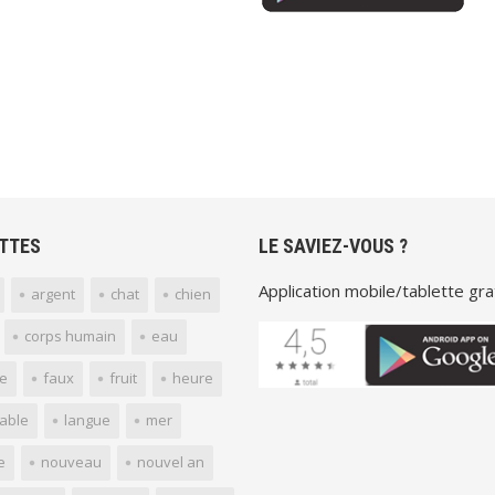
TTES
LE SAVIEZ-VOUS ?
Application mobile/tablette grat
argent
chat
chien
corps humain
eau
e
faux
fruit
heure
yable
langue
mer
e
nouveau
nouvel an