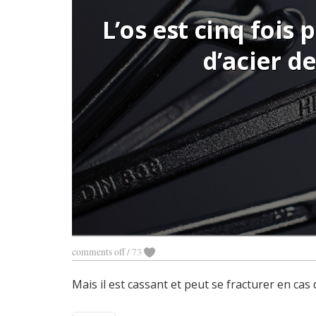
L’os est cinq fois
d’acier d
comments off
/
73
Mais il est cassant et peut se fracturer en cas 