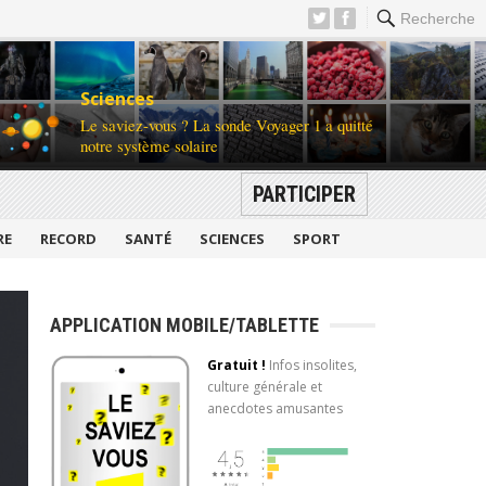
Recherche
Sciences
Le saviez-vous ? La sonde Voyager 1 a quitté
notre système solaire
PARTICIPER
RE
RECORD
SANTÉ
SCIENCES
SPORT
APPLICATION MOBILE/TABLETTE
Gratuit !
Infos insolites,
culture générale et
anecdotes amusantes