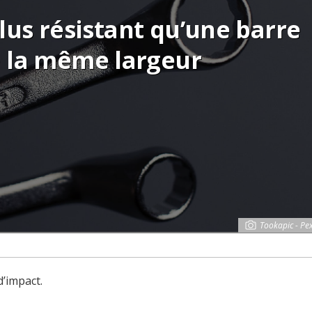
 plus résistant qu’une barre
e la même largeur
Tookapic - Pex
d’impact.