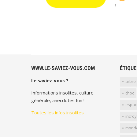
WWW.LE-SAVIEZ-VOUS.COM
ÉTIQUE
Le saviez-vous ?
arbre
Informations insolites, culture
choc
générale, anecdotes fun !
espac
Toutes les infos insolites
incro
mond