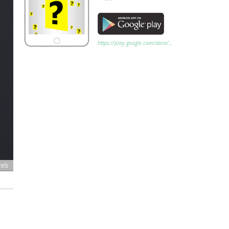
https://play.google.com/store/…
els